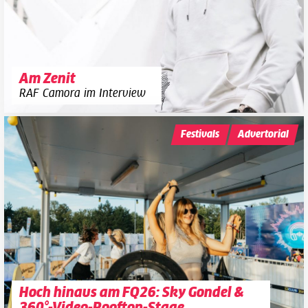
Am Zenit
RAF Camora im Interview
Festivals
Advertorial
Hoch hinaus am FQ26: Sky Gondel &