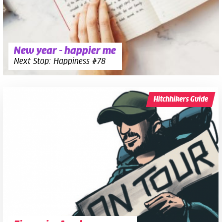
New year - happier me
Next Stop: Happiness #78
Hitchhikers Guide