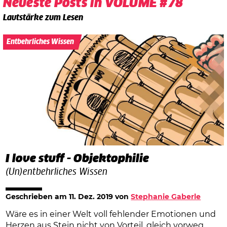
Neueste Posts in VOLUME #78
Lautstärke zum Lesen
Entbehrliches Wissen
I love stuff - Objektophilie
(Un)entbehrliches Wissen
Geschrieben am
11. Dez. 2019
von
Stephanie Gaberle
Wäre es in einer Welt voll fehlender Emotionen und
Herzen aus Stein nicht von Vorteil, gleich vorweg