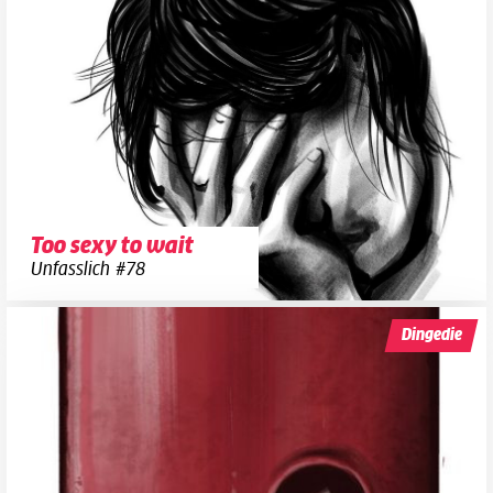
Too sexy to wait
Unfasslich #78
Dingedie