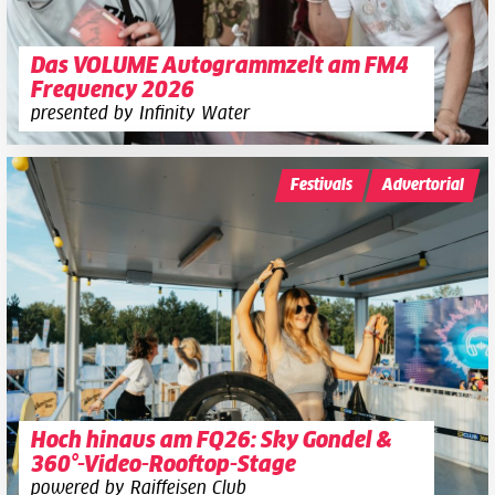
Das VOLUME Autogrammzelt am FM4
Frequency 2026
presented by Infinity Water
Festivals
Advertorial
Hoch hinaus am FQ26: Sky Gondel &
360°-Video-Rooftop-Stage
powered by Raiffeisen Club