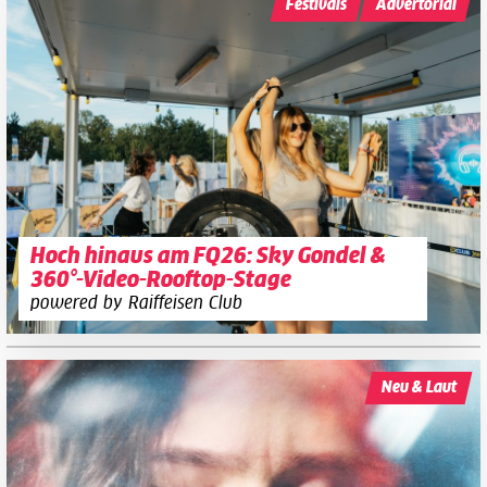
Festivals
Advertorial
Hoch hinaus am FQ26: Sky Gondel &
360°-Video-Rooftop-Stage
powered by Raiffeisen Club
Neu & Laut