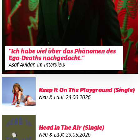
"Ich habe viel über das Phänomen des
Ego-Deaths nachgedacht."
Asaf Avidan im Interview
Keep It On The Playground (Single)
Neu & Laut
24.06.2026
Head In The Air (Single)
Neu & Laut
29.05.2026