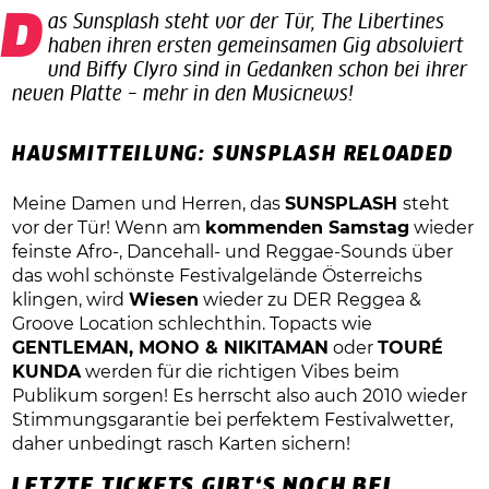
Das Sunsplash steht vor der Tür, The Libertines
haben ihren ersten gemeinsamen Gig absolviert
und Biffy Clyro sind in Gedanken schon bei ihrer
neuen Platte – mehr in den Musicnews!
HAUSMITTEILUNG: SUNSPLASH RELOADED
Meine Damen und Herren, das
SUNSPLASH
steht
vor der Tür! Wenn am
kommenden Samstag
wieder
feinste Afro-, Dancehall- und Reggae-Sounds über
das wohl schönste Festivalgelände Österreichs
klingen, wird
Wiesen
wieder zu DER Reggea &
Groove Location schlechthin. Topacts wie
GENTLEMAN, MONO & NIKITAMAN
oder
TOURÉ
KUNDA
werden für die richtigen Vibes beim
Publikum sorgen! Es herrscht also auch 2010 wieder
Stimmungsgarantie bei perfektem Festivalwetter,
daher unbedingt rasch Karten sichern!
LETZTE TICKETS GIBT‘S NOCH BEI