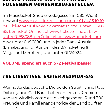
FOLGENDEN VORVERKAUFSSTELLEN:
Im Musicticket-Shop (Skodagasse 25, 1080 Wien)
bzw. auf
www.musicticket.at und unter 01 / 405 10 10,
bei Ticketnet auf
www.ticketnet.at bzw. unter 01 588
85, bei Ticket Online auf
www.ticketonline.at bzw.
unter 01/88088, bei Ö-Ticket auf
www.oeticket.com
bzw. unter 01/96096 und in jeder Bank Austria
(Ermäßigung für Kunden des BA Ticketing &
Megacard Members) und unter 01/24924.
VOLUME spendiert euch 5×2 Festivalpässe!
THE LIBERTINES: ERSTER REUNION-GIG
Wer hätte das gedacht: Die beiden Streithähne Pete
Doherty und Carl Barat haben ihr erstes Reunion-
Konzert wirklich komplett durchgezogen. Rund 300
Freunde und Familienangehörige der Band durften