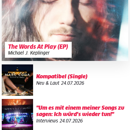
The Words At Play (EP)
Michael J. Keplinger
Kompatibel (Single)
Neu & Laut
24.07.2026
"Um es mit einem meiner Songs zu
sagen: Ich würd's wieder tun!"
Interviews
24.07.2026