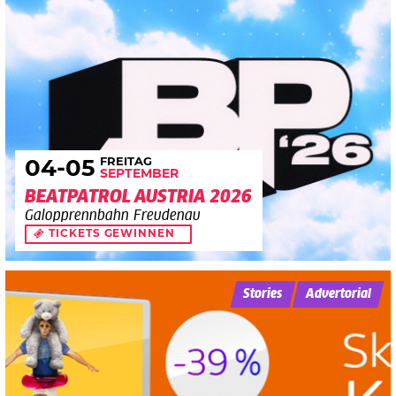
FREITAG
04
-05
SEPTEMBER
BEATPATROL AUSTRIA 2026
Galopprennbahn Freudenau
TICKETS GEWINNEN
Stories
Advertorial