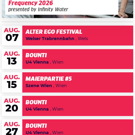
Frequency 2026
presented by Infinity Water
AUG.
ALTER EGO FESTIVAL
07
Welser Trabrennbahn
, Wels
AUG.
BOUNTI
13
U4 Vienna
, Wien
AUG.
MAIERPARTIE #5
15
Szene Wien
, Wien
AUG.
BOUNTI
20
U4 Vienna
, Wien
AUG.
BOUNTI
27
U4 Vienna
, Wien