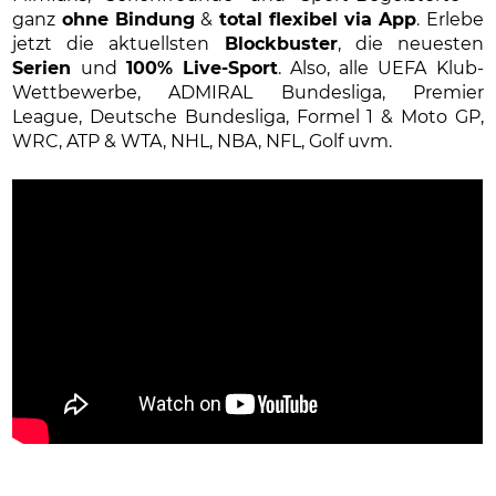
ganz
ohne Bindung
&
total flexibel via App
. Erlebe
jetzt die aktuellsten
Blockbuster
, die neuesten
Serien
und
100% Live-Sport
. Also, alle UEFA Klub-
Wettbewerbe, ADMIRAL Bundesliga, Premier
League, Deutsche Bundesliga, Formel 1 & Moto GP,
WRC, ATP & WTA, NHL, NBA, NFL, Golf uvm.