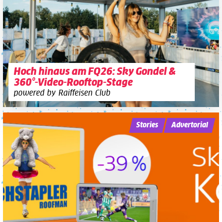
Hoch hinaus am FQ26: Sky Gondel &
360°-Video-Rooftop-Stage
powered by Raiffeisen Club
Stories
Advertorial