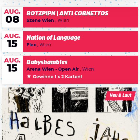
AUG.
ROTZPIPN | ANTI CORNETTOS
08
Szene Wien
, Wien
AUG.
Nation of Language
15
Flex
, Wien
AUG.
Babyshambles
15
Arena Wien - Open Air
, Wien
Gewinne 1 x 2 Karten!
Neu & Laut