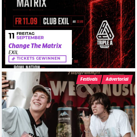
FREITAG
11
SEPTEMBER
Change The Matrix
EXIL
TICKETS GEWINNEN
Festivals
Advertorial