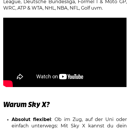
League, Deutsche Bundesliga, Formel 1 & Moto GP,
WRC, ATP & WTA, NHL, NBA, NFL, Golf uvm.
Warum Sky X?
Absolut flexibel
: Ob im Zug, auf der Uni oder
einfach unterwegs: Mit Sky X kannst du dein