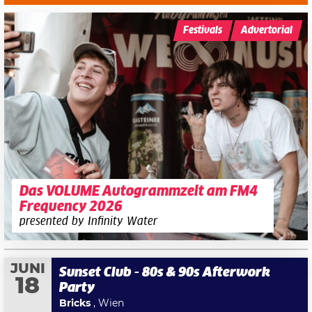
Festivals
Advertorial
Das VOLUME Autogrammzelt am FM4
Frequency 2026
presented by Infinity Water
JUNI
Sunset Club - 80s & 90s Afterwork
18
Party
Bricks
, Wien