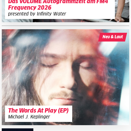
Das VOLUME Autogrammzelt am FM4
Frequency 2026
presented by Infinity Water
Neu & Laut
The Words At Play (EP)
Michael J. Keplinger