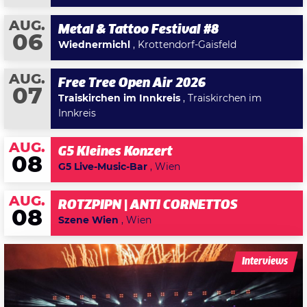
AUG.
Metal & Tattoo Festival #8
06
Wiednermichl
, Krottendorf-Gaisfeld
AUG.
Free Tree Open Air 2026
07
Traiskirchen im Innkreis
, Traiskirchen im
Innkreis
AUG.
G5 Kleines Konzert
08
G5 Live-Music-Bar
, Wien
AUG.
ROTZPIPN | ANTI CORNETTOS
08
Szene Wien
, Wien
Interviews