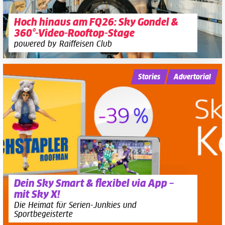
Hoch hinaus am FQ26: Sky Gondel &
360°-Video-Rooftop-Stage
powered by Raiffeisen Club
Stories
Advertorial
Dein Sky Smart & flexibel via App –
mit Sky X!
Die Heimat für Serien-Junkies und
Sportbegeisterte