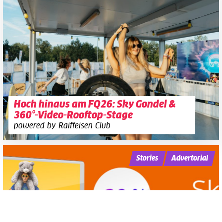
Hoch hinaus am FQ26: Sky Gondel &
360°-Video-Rooftop-Stage
powered by Raiffeisen Club
Stories
Advertorial