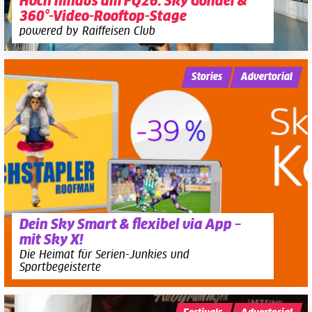
Hoch hinaus am FQ26: Sky Gondel &
360°-Video-Rooftop-Stage
powered by Raiffeisen Club
Stories
Advertorial
Dein Sky Smart & flexibel via App –
mit Sky X!
Die Heimat für Serien-Junkies und
Sportbegeisterte