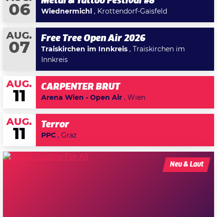
Metal & Tattoo Festival #8
06
Wiednermichl
, Krottendorf-Gaisfeld
AUG.
Free Tree Open Air 2026
07
Traiskirchen im Innkreis
, Traiskirchen im
Innkreis
AUG.
CARPENTER BRUT
11
Arena Wien - Open Air
, Wien
AUG.
Terror
11
PPC
, Graz
Neu & Laut