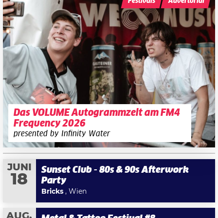
Festivals
Advertorial
Das VOLUME Autogrammzelt am FM4
Frequency 2026
presented by Infinity Water
JUNI
Sunset Club - 80s & 90s Afterwork
18
Party
Bricks
, Wien
AUG.