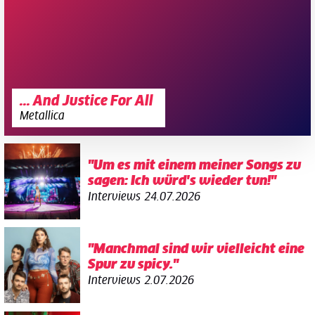
... And Justice For All
Metallica
"Um es mit einem meiner Songs zu
sagen: Ich würd's wieder tun!"
Interviews
24.07.2026
"Manchmal sind wir vielleicht eine
Spur zu spicy."
Interviews
2.07.2026