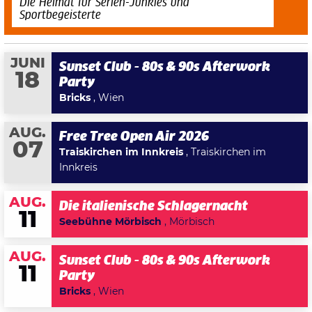
Die Heimat für Serien-Junkies und
Sportbegeisterte
JUNI
Sunset Club - 80s & 90s Afterwork
18
Party
Bricks
, Wien
AUG.
Free Tree Open Air 2026
07
Traiskirchen im Innkreis
, Traiskirchen im
Innkreis
AUG.
Die italienische Schlagernacht
11
Seebühne Mörbisch
, Mörbisch
AUG.
Sunset Club - 80s & 90s Afterwork
11
Party
Bricks
, Wien