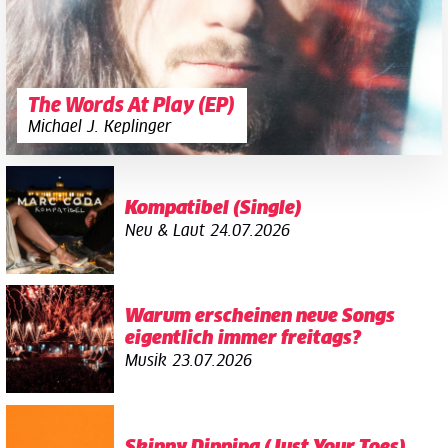
The Words At Play (EP)
Michael J. Keplinger
Kompatibel (Single)
Neu & Laut
24.07.2026
Warum erscheinen neue Songs
eigentlich immer freitags?
Musik
23.07.2026
Skinny Dipping (Just Your Toes)