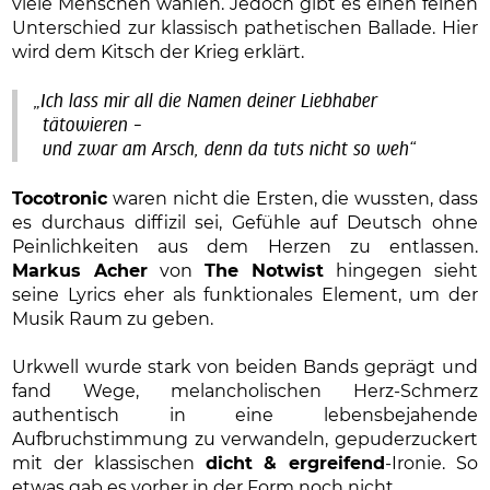
viele Menschen wählen. Jedoch gibt es einen feinen
Unterschied zur klassisch pathetischen Ballade. Hier
wird dem Kitsch der Krieg erklärt.
„Ich lass mir all die Namen deiner Liebhaber
tätowieren –
und zwar am Arsch, denn da tuts nicht so weh“
Tocotronic
waren nicht die Ersten, die wussten, dass
es durchaus diffizil sei, Gefühle auf Deutsch ohne
Peinlichkeiten aus dem Herzen zu entlassen.
Markus Acher
von
The Notwist
hingegen sieht
seine Lyrics eher als funktionales Element, um der
Musik Raum zu geben.
Urkwell wurde stark von beiden Bands geprägt und
fand Wege, melancholischen Herz-Schmerz
authentisch in eine lebensbejahende
Aufbruchstimmung zu verwandeln, gepuderzuckert
mit der klassischen
dicht & ergreifend
-Ironie. So
etwas gab es vorher in der Form noch nicht.