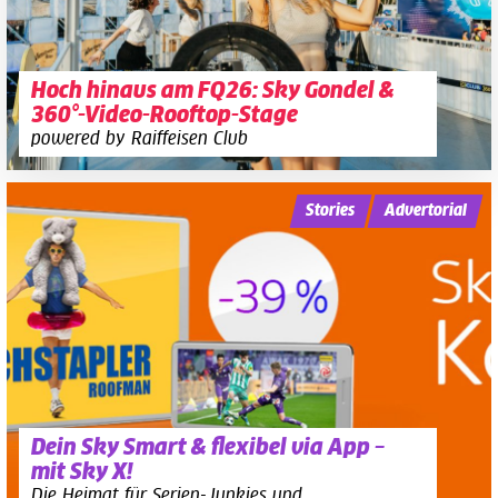
Hoch hinaus am FQ26: Sky Gondel &
360°-Video-Rooftop-Stage
powered by Raiffeisen Club
Stories
Advertorial
Dein Sky Smart & flexibel via App –
mit Sky X!
Die Heimat für Serien-Junkies und