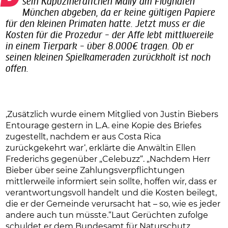
sein Kapuzineräffchen Mally am Flughafen
München abgeben, da er keine gültigen Papiere
für den kleinen Primaten hatte. Jetzt muss er die
Kosten für die Prozedur – der Affe lebt mittlwereile
in einem Tierpark – über 8.000€ tragen. Ob er
seinen kleinen Spielkameraden zurückholt ist noch
offen.
‚Zusätzlich wurde einem Mitglied von Justin Biebers
Entourage gestern in L.A. eine Kopie des Briefes
zugestellt, nachdem er aus Costa Rica
zurückgekehrt war‘, erklärte die Anwältin Ellen
Frederichs gegenüber „Celebuzz“. „Nachdem Herr
Bieber über seine Zahlungsverpflichtungen
mittlerweile informiert sein sollte, hoffen wir, dass er
verantwortungsvoll handelt und die Kosten beilegt,
die er der Gemeinde verursacht hat – so, wie es jeder
andere auch tun müsste.“Laut Gerüchten zufolge
schuldet er dem Bundesamt für Naturschutz