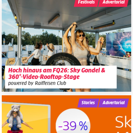
Festivals
Advertorial
Hoch hinaus am FQ26: Sky Gondel &
360°-Video-Rooftop-Stage
powered by Raiffeisen Club
Stories
Advertorial