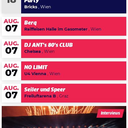
18
Party
Bricks
, Wien
AUG.
Berq
07
Raiffeisen Halle im Gasometer
, Wien
AUG.
DJ ANT's 80's CLUB
07
Chelsea
, Wien
AUG.
NO LIMIT
07
U4 Vienna
, Wien
AUG.
Seiler und Speer
07
Freiluftarena B
, Graz
Interviews