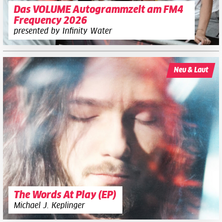
Das VOLUME Autogrammzelt am FM4
Frequency 2026
presented by Infinity Water
Neu & Laut
The Words At Play (EP)
Michael J. Keplinger