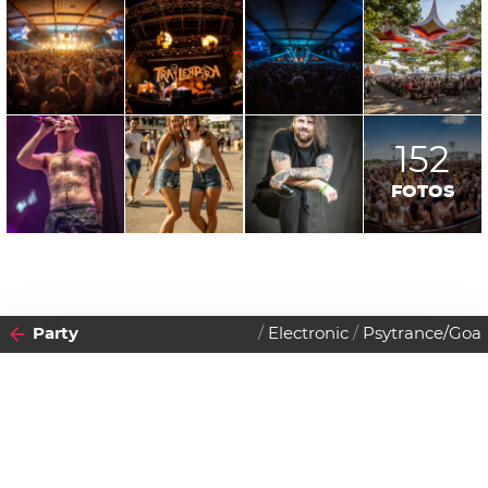
152
FOTOS
Party
Electronic
Psytrance/Goa
2018
16
DONNERSTAG
AUGUST
Datenschutzerklärung