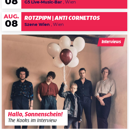
08
G5 Live-Music-Bar
, Wien
AUG.
ROTZPIPN | ANTI CORNETTOS
08
Szene Wien
, Wien
Interviews
Hallo, Sonnenschein!
The Kooks im Interview