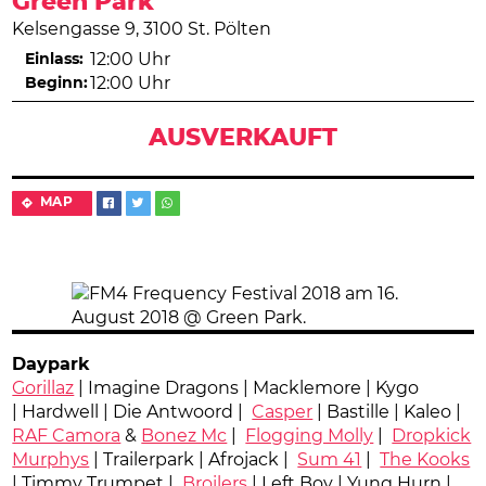
Green Park
Kelsengasse 9, 3100 St. Pölten
Einlass:
12:00 Uhr
Beginn:
12:00 Uhr
AUSVERKAUFT
MAP
Daypark
Gorillaz
| Imagine Dragons | Macklemore | Kygo
| Hardwell | Die Antwoord |
Casper
| Bastille | Kaleo |
RAF Camora
&
Bonez Mc
|
Flogging Molly
|
Dropkick
Murphys
| Trailerpark | Afrojack |
Sum 41
|
The Kooks
| Timmy Trumpet |
Broilers
| Left Boy | Yung Hurn |