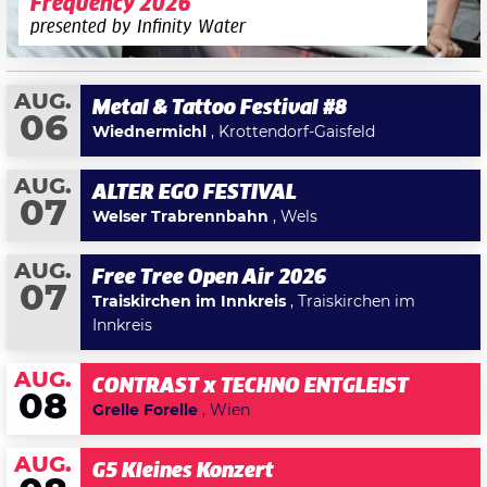
Frequency 2026
presented by Infinity Water
AUG.
Metal & Tattoo Festival #8
06
Wiednermichl
, Krottendorf-Gaisfeld
AUG.
ALTER EGO FESTIVAL
07
Welser Trabrennbahn
, Wels
AUG.
Free Tree Open Air 2026
07
Traiskirchen im Innkreis
, Traiskirchen im
Innkreis
AUG.
CONTRAST x TECHNO ENTGLEIST
08
Grelle Forelle
, Wien
AUG.
G5 Kleines Konzert