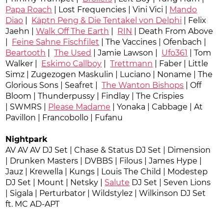
Papa Roach
| Lost Frequencies | Vini Vici |
Mando
Diao
|
Käptn Peng & Die Tentakel von Delphi
| Felix
Jaehn |
Walk Off The Earth
|
RIN
| Death From Above
|
Feine Sahne Fischfilet
| The Vaccines | Ofenbach |
Beartooth
|
The Used
| Jamie Lawson |
Ufo361
| Tom
Walker |
Eskimo Callboy
|
Trettmann
| Faber | Little
Simz | Zugezogen Maskulin | Luciano | Noname | The
Glorious Sons | Seafret |
The Wanton Bishops
| Off
Bloom | Thunderpussy | Findlay | The Crispies
| SWMRS |
Please Madame
| Yonaka | Cabbage | At
Pavillon | Francobollo | Fufanu
Nightpark
AV AV AV DJ Set | Chase & Status DJ Set | Dimension
| Drunken Masters | DVBBS | Filous | James Hype |
Jauz | Krewella | Kungs | Louis The Child | Modestep
DJ Set | Mount | Netsky |
Salute
DJ Set | Seven Lions
| Sigala | Perturbator | Wildstylez | Wilkinson DJ Set
ft. MC AD-APT