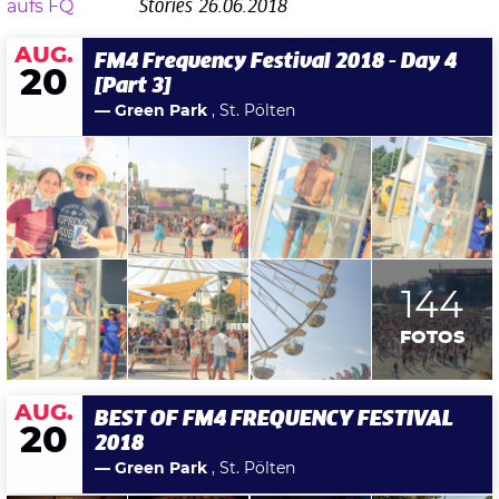
Stories
26.06.2018
AUG.
FM4 Frequency Festival 2018 - Day 4
20
[Part 3]
— Green Park
, St. Pölten
144
FOTOS
AUG.
BEST OF FM4 FREQUENCY FESTIVAL
20
2018
— Green Park
, St. Pölten