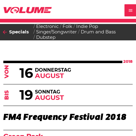
Electronic
Folk
Indie Pop
Specials
Singer/Songwriter
Drum and Bass
Dubstep
2018
VON
16
DONNERSTAG
AUGUST
19
SONNTAG
BIS
AUGUST
FM4 Frequency Festival 2018