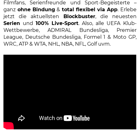
Filmfans, Serienfreunde und Sport-Begeisterte –
ganz
ohne Bindung
&
total flexibel via App
. Erlebe
jetzt die aktuellsten
Blockbuster
, die neuesten
Serien
und
100% Live-Sport
. Also, alle UEFA Klub-
Wettbewerbe, ADMIRAL Bundesliga, Premier
League, Deutsche Bundesliga, Formel 1 & Moto GP,
WRC, ATP & WTA, NHL, NBA, NFL, Golf uvm.