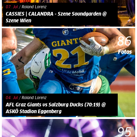
07. Jul
/
Roland Lorenz
CASSIES | CALANDRA - Szene Soundgarden @
Szene Wien
86
Fotos
04. Jul
/
Roland Lorenz
AFL Graz Giants vs Salzburg Ducks (70:19) @
ASKÖ Stadion Eggenberg
95