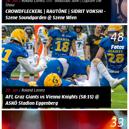
26. Jun
/
Roland Lorenz
und​
Sebastian Juhn | Capture the
Show
CROWDFLECKERL | RAUTÖNE | SIDRIT VOKSHI -
Szene Soundgarden @ Szene Wien
48
Fotos
20. Jun
/
Roland Lorenz
AFL Graz Giants vs Vienna Knights (58:15) @
ASKÖ Stadion Eggenberg
33