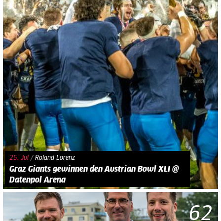
25. Jul
/
Roland Lorenz
Graz Giants gewinnen den Austrian Bowl XLI @
Datenpol Arena
62