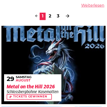
Weiterlesen
1
2
3
SAMSTAG
29
AUGUST
Metal on the Hill 2026
Schlossbergbühne Kasematten
TICKETS GEWINNEN