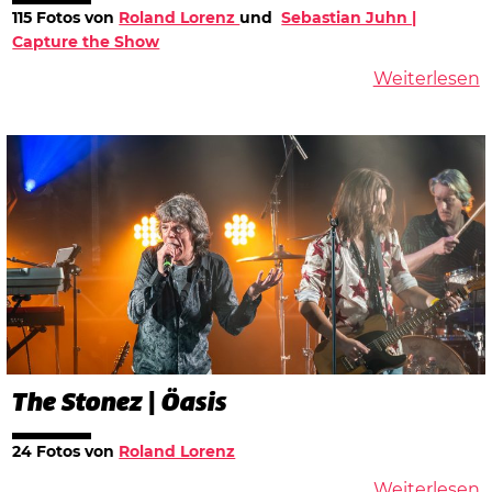
115 Fotos von
Roland Lorenz
und​
Sebastian Juhn |
Capture the Show
Weiterlesen
The Stonez | Öasis
24 Fotos von
Roland Lorenz
Weiterlesen