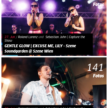
Fotos
27. Jun
/
Roland Lorenz
und​
Sebastian Juhn | Capture the
Show
GENTLE GLOW | EXCUSE ME, LILY - Szene
Soundgarden @ Szene Wien
141
Fotos