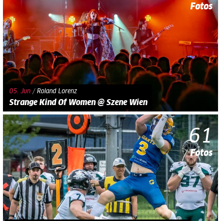
Fotos
05. Jun
/
Roland Lorenz
Strange Kind Of Women @ Szene Wien
61
Fotos