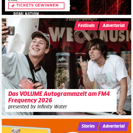
TICKETS GEWINNEN
Festivals
Advertorial
Das VOLUME Autogrammzelt am FM4
Frequency 2026
presented by Infinity Water
Stories
Advertorial