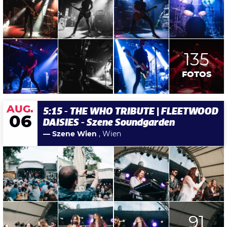
135
FOTOS
AUG.
5:15 - THE WHO TRIBUTE | FLEETWOOD
06
DAISIES - Szene Soundgarden
— Szene Wien
, Wien
91