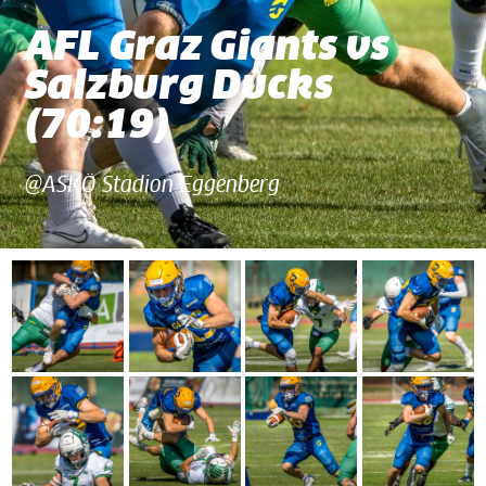
AFL Graz Giants vs
Salzburg Ducks
(70:19)
@ASKÖ Stadion Eggenberg