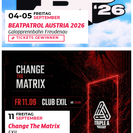
FREITAG
04
-05
SEPTEMBER
BEATPATROL AUSTRIA 2026
Galopprennbahn Freudenau
TICKETS GEWINNEN
FREITAG
11
SEPTEMBER
Change The Matrix
EXIL