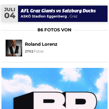
JULI
AFL Graz Giants vs Salzburg Ducks
04
ASKÖ Stadion Eggenberg
, Graz
86 FOTOS VON
Roland Lorenz
2702
Fotos