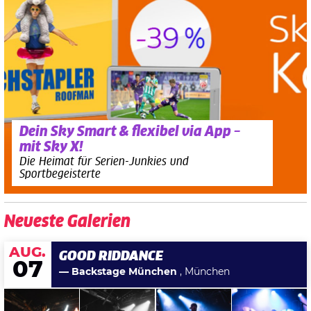
Dein Sky Smart & flexibel via App –
mit Sky X!
Die Heimat für Serien-Junkies und
Sportbegeisterte
Neueste Galerien
AUG.
GOOD RIDDANCE
07
— Backstage München
, München