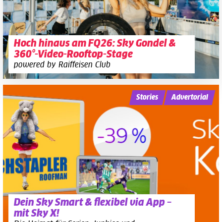
Hoch hinaus am FQ26: Sky Gondel &
360°-Video-Rooftop-Stage
powered by Raiffeisen Club
Stories
Advertorial
Dein Sky Smart & flexibel via App –
mit Sky X!