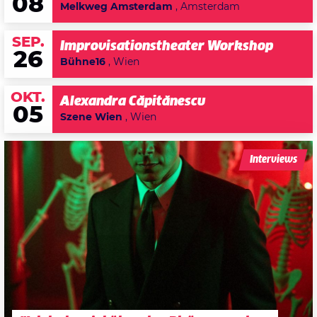
08
Melkweg Amsterdam
, Amsterdam
SEP.
Improvisationstheater Workshop
26
Bühne16
, Wien
OKT.
Alexandra Căpitănescu
05
Szene Wien
, Wien
Interviews