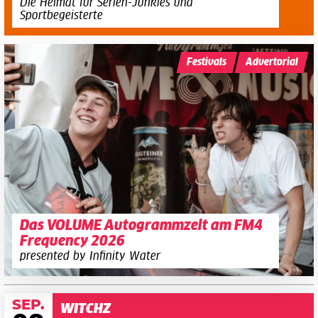
Die Heimat für Serien-Junkies und
Sportbegeisterte
Festivals
Advertorial
Das VOLUME Autogrammzelt am FM4
Frequency 2026
presented by Infinity Water
SEP.
WITCHZ