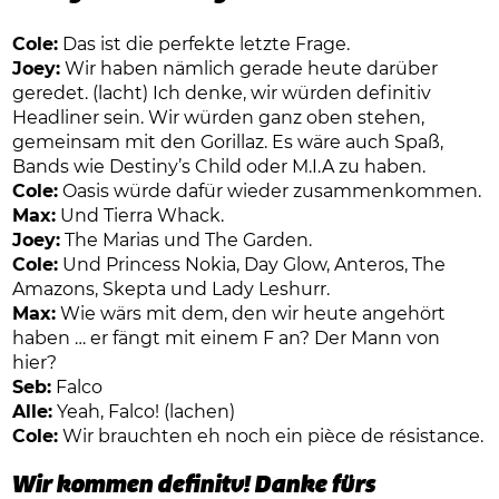
Cole:
Das ist die perfekte letzte Frage.
Joey:
Wir haben nämlich gerade heute darüber
geredet. (lacht) Ich denke, wir würden definitiv
Headliner sein. Wir würden ganz oben stehen,
gemeinsam mit den Gorillaz. Es wäre auch Spaß,
Bands wie Destiny’s Child oder M.I.A zu haben.
Cole:
Oasis würde dafür wieder zusammenkommen.
Max:
Und Tierra Whack.
Joey:
The Marias und The Garden.
Cole:
Und Princess Nokia, Day Glow, Anteros, The
Amazons, Skepta und Lady Leshurr.
Max:
Wie wärs mit dem, den wir heute angehört
haben … er fängt mit einem F an? Der Mann von
hier?
Seb:
Falco
Alle:
Yeah, Falco! (lachen)
Cole:
Wir brauchten eh noch ein pièce de résistance.
Wir kommen definitv! Danke fürs