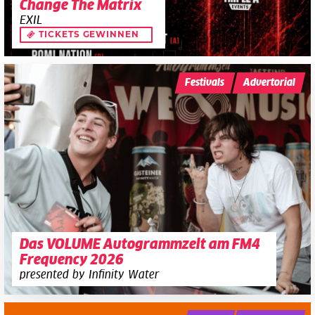
Change The Matrix
EXIL
TICKETS GEWINNEN
Festivals
Advertorial
Das VOLUME Autogrammzelt am FM4
Frequency 2026
presented by Infinity Water