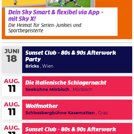
Dein Sky Smart & flexibel via App –
mit Sky X!
Die Heimat für Serien-Junkies und
Sportbegeisterte
JUNI
Sunset Club - 80s & 90s Afterwork
18
Party
Bricks
, Wien
AUG.
Die italienische Schlagernacht
11
Seebühne Mörbisch
, Mörbisch
AUG.
Wolfmother
11
Schlossbergbühne Kasematten
, Graz
AUG.
Sunset Club - 80s & 90s Afterwork