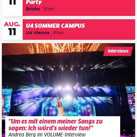
11
Party
Bricks
, Wien
AUG.
U4 SOMMER CAMPUS
11
U4 Vienna
, Wien
Interviews
"Um es mit einem meiner Songs zu
sagen: Ich würd's wieder tun!"
Andrea Berg im VOLUME-Interview