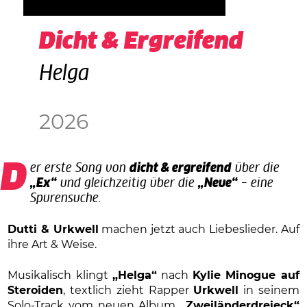
Dicht & Ergreifend
Helga
2026
Der erste Song von
dicht & ergreifend
über die
„Ex“
und gleichzeitig über die
„Neue“
– eine
Spurensuche.
Dutti & Urkwell
machen jetzt auch Liebeslieder. Auf
ihre Art & Weise.
Musikalisch klingt
„Helga“
nach
Kylie Minogue auf
Steroiden
, textlich zieht Rapper
Urkwell
in seinem
Solo-Track vom neuen Album
„Zweiländerdreieck“