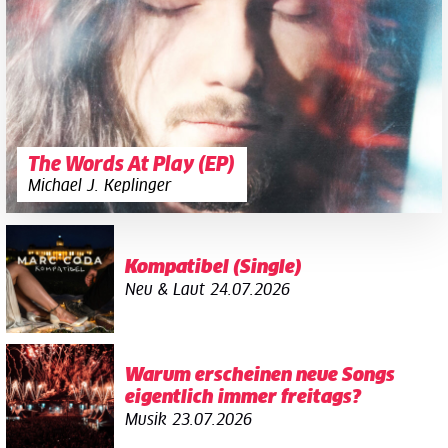
The Words At Play (EP)
Michael J. Keplinger
Kompatibel (Single)
Neu & Laut
24.07.2026
Warum erscheinen neue Songs
eigentlich immer freitags?
Musik
23.07.2026