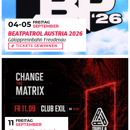
FREITAG
04
-05
SEPTEMBER
BEATPATROL AUSTRIA 2026
Galopprennbahn Freudenau
TICKETS GEWINNEN
FREITAG
11
SEPTEMBER