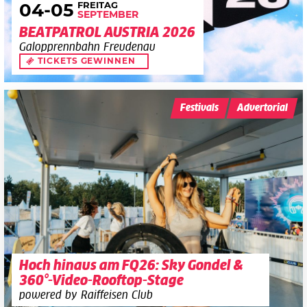
FREITAG
04
-05
SEPTEMBER
BEATPATROL AUSTRIA 2026
Galopprennbahn Freudenau
TICKETS GEWINNEN
Festivals
Advertorial
Hoch hinaus am FQ26: Sky Gondel &
360°-Video-Rooftop-Stage
powered by Raiffeisen Club