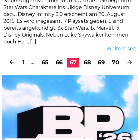
Neuerungen kommen nun auch die heißbegehrten
Star Wars Charaktere ins ulkige Disney Universum
dazu. Disney Infinity 3.0 erscheint am 20. August
2015. Es wird insgesamt 7 Playsets geben, 5 sind
bereits angekündigt: 3x Star Wars, 1x Marvel, 1x
Disney Originals. Neben Luke Skywalker kommen
noch Han, […]
Weiterlesen
1
…
65
66
67
68
69
70