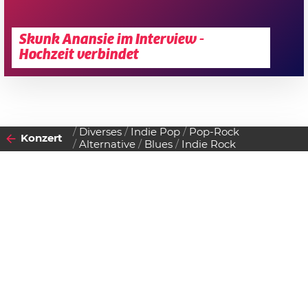
Skunk Anansie im Interview -
Hochzeit verbindet
Diverses
Indie Pop
Pop-Rock
Konzert
Alternative
Blues
Indie Rock
2011
18
FREITAG
FEBRUAR
Datenschutzerklärung
Zustimmen
Cafe Carina im Feber