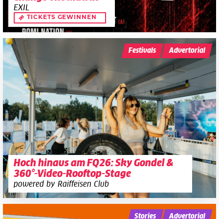
EXIL
TICKETS GEWINNEN
Festivals
Advertorial
Hoch hinaus am FQ26: Sky Gondel &
360°-Video-Rooftop-Stage
powered by Raiffeisen Club
Stories
Advertorial