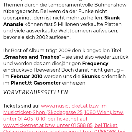
Themen durch die temperamentvolle Bühnenshow
rübergebracht. Bei wem da der Funke nicht
überspringt, dem ist nicht mehr zu helfen.
Skunk
Anansie
können fast 5 Millionen verkaufte Platten
und viele ausverkaufte Welttourneen aufweisen,
bevor sie sich 2002 auflösen.
Ihr Best of Album trägt 2009 den klangvollen Titel
„
Smashes and Trashes
“ – sie sind also wieder zurück
und werden das am diesjährigen
Frequency
eindrucksvoll beweisen! Doch damit nicht genug –
im
Februar 2010
werden uns die
Skunks
ordentlich
im
Planet.tt Gasometer
einheizen!
VORVERKAUFSSTELLEN:
Tickets sind auf
www.musicticket.at bzw. im
Musicticket-Shop (Skodagasse 25, 1080 Wien), bzw.
unter 01 405 10 10, bei Ticketnet auf
www.ticketnet.at bzw. unter 01 588 85, bei Ticket
Online unter
www.ticketonline.at bzw. 01/88088, bei