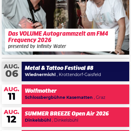
Das VOLUME Autogrammzelt am FM4
Frequency 2026
presented by Infinity Water
AUG.
Metal & Tattoo Festival #8
06
Wiednermichl
, Krottendorf-Gaisfeld
AUG.
Wolfmother
11
Schlossbergbühne Kasematten
, Graz
AUG.
SUMMER BREEZE Open Air 2026
12
Dinkelsbühl
, Dinkelsbühl