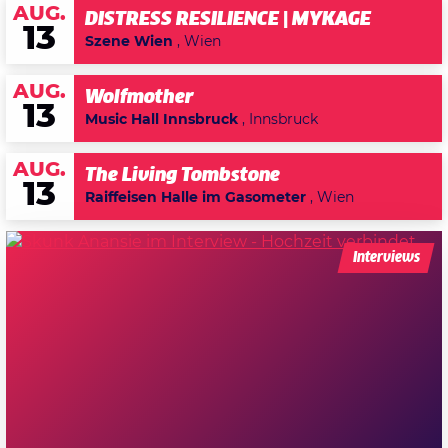
AUG.
DISTRESS RESILIENCE | MYKAGE
13
Szene Wien
, Wien
AUG.
Wolfmother
13
Music Hall Innsbruck
, Innsbruck
AUG.
The Living Tombstone
13
Raiffeisen Halle im Gasometer
, Wien
Interviews