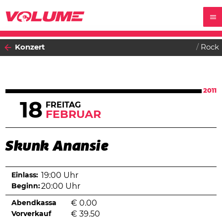
Konzert
Rock
2011
18
FREITAG
FEBRUAR
Skunk Anansie
Einlass:
19:00 Uhr
Beginn:
20:00 Uhr
Abendkassa
€
0.00
Vorverkauf
€
39.50