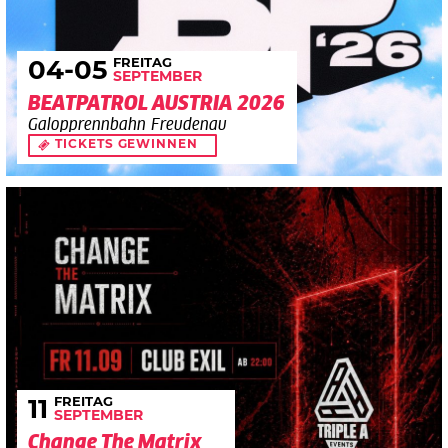
FREITAG
04
-05
SEPTEMBER
BEATPATROL AUSTRIA 2026
Galopprennbahn Freudenau
TICKETS GEWINNEN
FREITAG
11
SEPTEMBER
Change The Matrix