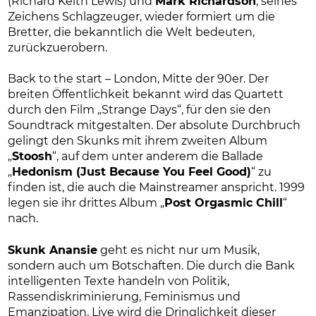
(Richard Keith Lewis) und
Mark Richardson
, seines
Zeichens Schlagzeuger, wieder formiert um die
Bretter, die bekanntlich die Welt bedeuten,
zurückzuerobern.
Back to the start – London, Mitte der 90er. Der
breiten Öffentlichkeit bekannt wird das Quartett
durch den Film „Strange Days“, für den sie den
Soundtrack mitgestalten. Der absolute Durchbruch
gelingt den Skunks mit ihrem zweiten Album
„
Stoosh
“, auf dem unter anderem die Ballade
„
Hedonism (Just Because You Feel Good)
“ zu
finden ist, die auch die Mainstreamer anspricht. 1999
legen sie ihr drittes Album „
Post Orgasmic Chill
“
nach.
Skunk Anansie
geht es nicht nur um Musik,
sondern auch um Botschaften. Die durch die Bank
intelligenten Texte handeln von Politik,
Rassendiskriminierung, Feminismus und
Emanzipation. Live wird die Dringlichkeit dieser