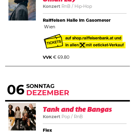
Konzert
RnB
Hip-Hop
Raiffeisen Halle im Gasometer
Wien
VVK
€ 69.80
06
SONNTAG
DEZEMBER
Tank and the Bangas
Konzert
Pop
RnB
Flex