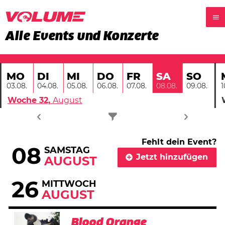
Alle Events und Konzerte
MO
DI
MI
DO
FR
SO
SA
03.08.
04.08.
05.08.
06.08.
07.08.
09.08.
1
08.08.
Woche 32,
August
Fehlt dein Event?
08
SAMSTAG
Jetzt hinzufügen
AUGUST
26
MITTWOCH
AUGUST
Blood Orange