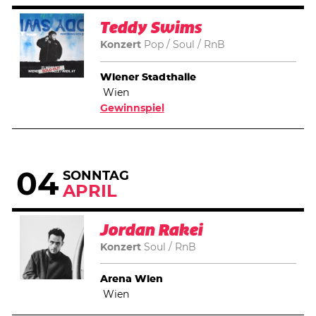
Teddy Swims
Konzert
Pop
Soul
RnB
Wiener Stadthalle
Wien
Gewinnspiel
04
SONNTAG
APRIL
Jordan Rakei
Konzert
Soul
RnB
Arena Wien
Wien