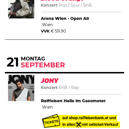
Konzert
Pop
Soul
RnB
Arena Wien - Open Air
Wien
VVK
€ 59.90
21
MONTAG
SEPTEMBER
JONY
Konzert
RnB
Rap
Raiffeisen Halle im Gasometer
Wien