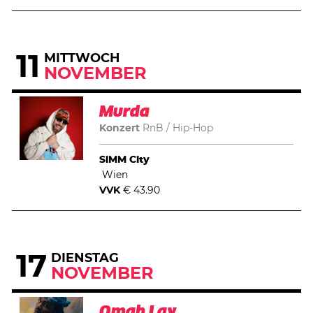
11
MITTWOCH
NOVEMBER
Murda
Konzert
RnB
Hip-Hop
SiMM City
Wien
VVK
€ 43.90
17
DIENSTAG
NOVEMBER
Omah Lay