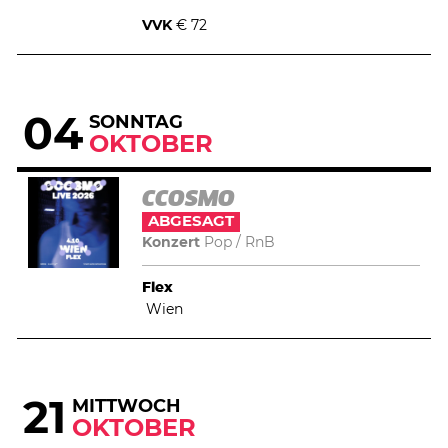
VVK
€ 72
04
SONNTAG
OKTOBER
CCOSMO
ABGESAGT
Konzert
Pop
RnB
Flex
Wien
21
MITTWOCH
OKTOBER