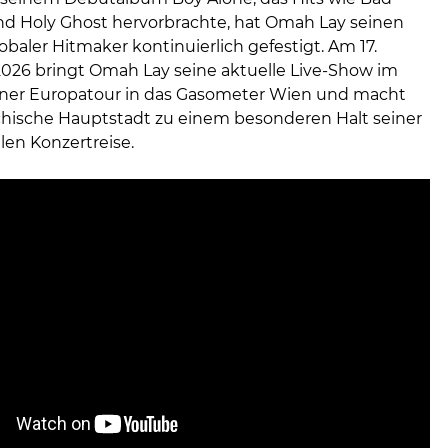
nd Holy Ghost hervorbrachte, hat Omah Lay seinen
lobaler Hitmaker kontinuierlich gefestigt. Am 17.
26 bringt Omah Lay seine aktuelle Live-Show im
ner Europatour in das Gasometer Wien und macht
ichische Hauptstadt zu einem besonderen Halt seiner
len Konzertreise.