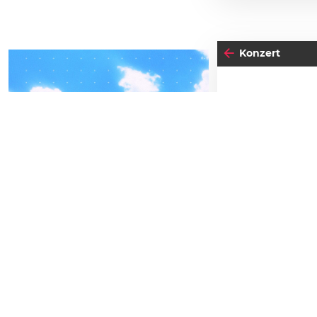
Konzert
17
04
-05
DIE
FREITAG
N
SEPTEMBER
BEATPATROL AUSTRIA
Beginn:
20:00
2026
Galopprennbahn Freudenau
Vorverkauf
TICKETS GEWINNEN
Festivals
Advertorial