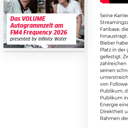
Seine Karrie
Das VOLUME
Streamingza
Autogrammzelt am
Fanbase, di
FM4 Frequency 2026
hinausträgt.
presented by Infinity Water
Bieber habe
Platz in der
gefestigt. 
zahlreichen
seinen schn
unterstreich
von Followe
Publikum, da
Publikum in 
Energie ein
Direktheit 
Rahmen des 