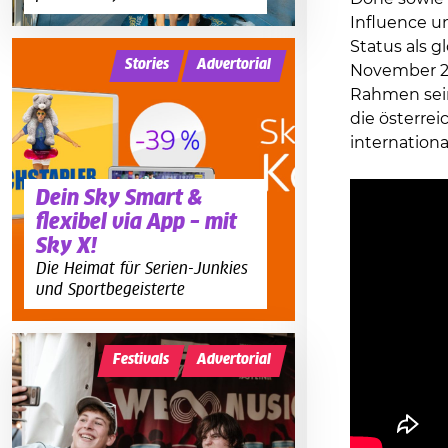
Influence u
Status als g
Stories
Advertorial
November 20
Rahmen sei
die österre
internationa
Dein Sky Smart &
flexibel via App – mit
Sky X!
Die Heimat für Serien-Junkies
und Sportbegeisterte
Festivals
Advertorial