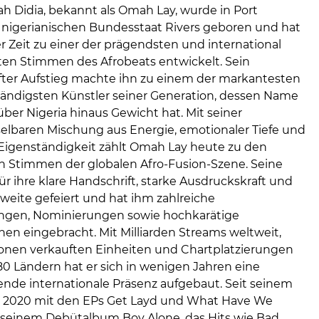
h Didia, bekannt als Omah Lay, wurde in Port
 nigerianischen Bundesstaat Rivers geboren und hat
er Zeit zu einer der prägendsten und international
sten Stimmen des Afrobeats entwickelt. Sein
er Aufstieg machte ihn zu einem der markantesten
ändigsten Künstler seiner Generation, dessen Name
über Nigeria hinaus Gewicht hat. Mit seiner
lbaren Mischung aus Energie, emotionaler Tiefe und
r Eigenständigkeit zählt Omah Lay heute zu den
n Stimmen der globalen Afro-Fusion-Szene. Seine
ür ihre klare Handschrift, starke Ausdruckskraft und
weite gefeiert und hat ihm zahlreiche
ngen, Nominierungen sowie hochkarätige
nen eingebracht. Mit Milliarden Streams weltweit,
lionen verkauften Einheiten und Chartplatzierungen
80 Ländern hat er sich in wenigen Jahren eine
nde internationale Präsenz aufgebaut. Seit seinem
 2020 mit den EPs Get Layd und What Have We
seinem Debütalbum Boy Alone, das Hits wie Bad