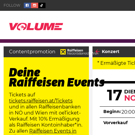
Contentpromotion
Konzert
* Ermäßigte Tic
Deine
Raiffeisen Events
17
DIE
Tickets auf
N
tickets.raiffeisen.at/Tickets
und in allen Raiffeisenbanken
Beginn:
20:00
in NÖ und Wien mit oeTicket-
Verkauf. Mit 10% Ermäßigung
Vorverkauf
als Raiffeisen Kontoinhaber*in.
Zu allen
Raiffeisen Events in