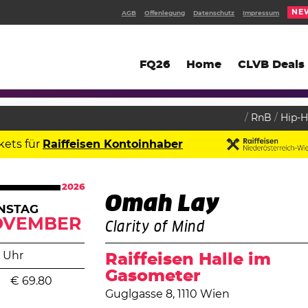
NE
AGB
Offenlegung
Datenschutz
Impressum
FQ26
Home
CLVB Deals
RnB
Hip-
kets für
Raiffeisen Kontoinhaber
2026
Omah Lay
NSTAG
OVEMBER
Clarity of Mind
 Uhr
Raiffeisen Halle im
Gasometer
€
69.80
Guglgasse 8, 1110 Wien