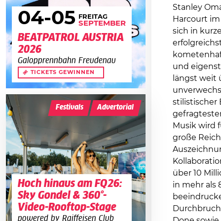
Stanley Oma
04
-05
FREITAG
Harcourt im
SEPTEMBER
sich in kurz
BEATPATROL AUSTRIA
erfolgreich
2026
kometenhaft
Galopprennbahn Freudenau
und eigenst
TICKETS GEWINNEN
längst weit 
unverwechse
stilistische
Festivals
Advertorial
gefragteste
Musik wird f
große Reich
Auszeichnu
Kollaboratio
über 10 Mil
Hoch hinaus am FQ26:
in mehr als 
Sky Gondel & 360°-
beeindrucke
Video-Rooftop-Stage
Durchbruch
powered by Raiffeisen Club
Done sowie 