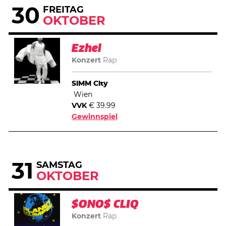
30
FREITAG
OKTOBER
Ezhel
Konzert
Rap
SiMM City
Wien
VVK
€ 39.99
Gewinnspiel
31
SAMSTAG
OKTOBER
$ONO$ CLIQ
Konzert
Rap