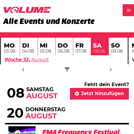
Alle Events und Konzerte
MO
DI
MI
DO
FR
SO
SA
03.08.
04.08.
05.08.
06.08.
07.08.
09.08.
1
08.08.
Woche 32,
August
Fehlt dein Event?
08
SAMSTAG
Jetzt hinzufügen
AUGUST
20
DONNERSTAG
AUGUST
FM4 Frequency Festival