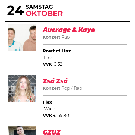
24
SAMSTAG
OKTOBER
Average & Kayo
Konzert
Rap
Posthof Linz
Linz
VVK
€ 32
Zsá Zsá
Konzert
Pop
Rap
Flex
Wien
VVK
€ 39.90
GZUZ