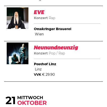
EVE
Konzert
Rap
Ottakringer Brauerei
Wien
Neunundneunzig
Konzert
Pop
Rap
Posthof Linz
Linz
VVK
€ 29.90
21
MITTWOCH
OKTOBER