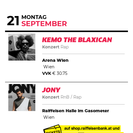
21
MONTAG
SEPTEMBER
KEMO THE BLAXICAN
Konzert
Rap
Arena Wien
Wien
VVK
€ 30.75
JONY
Konzert
RnB
Rap
Raiffeisen Halle im Gasometer
Wien