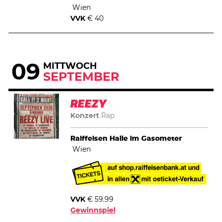
Wien
VVK
€ 40
09
MITTWOCH
SEPTEMBER
REEZY
Konzert
Rap
Raiffeisen Halle im Gasometer
Wien
VVK
€ 59.99
Gewinnspiel