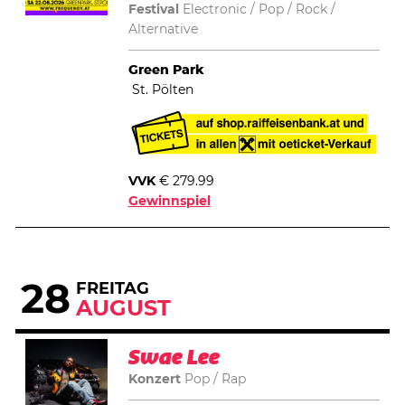
Festival
Electronic
Pop
Rock /
Alternative
Green Park
St. Pölten
VVK
€ 279.99
Gewinnspiel
28
FREITAG
AUGUST
Swae Lee
Konzert
Pop
Rap