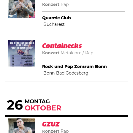
Konzert
Rap
Quantic Club
Bucharest
Containecks
Konzert
Metalcore
Rap
Rock und Pop Zentrum Bonn
Bonn-Bad Godesberg
26
MONTAG
OKTOBER
GZUZ
Konzert
Rap