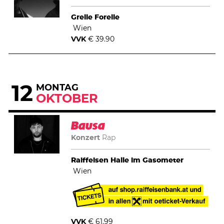
Grelle Forelle
Wien
VVK
€ 39.90
12
MONTAG
OKTOBER
Bausa
Konzert
Rap
Raiffeisen Halle im Gasometer
Wien
VVK
€ 61.99