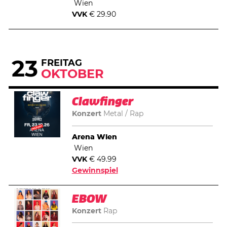
Wien
VVK
€ 29.90
23
FREITAG
OKTOBER
Clawfinger
Konzert
Metal
Rap
Arena Wien
Wien
VVK
€ 49.99
Gewinnspiel
EBOW
Konzert
Rap