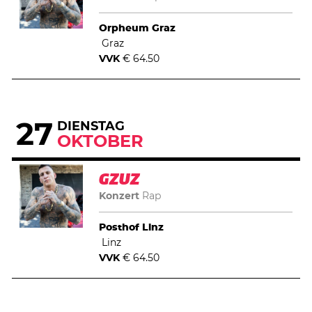
Orpheum Graz
Graz
VVK
€ 64.50
27
DIENSTAG
OKTOBER
GZUZ
Konzert
Rap
Posthof Linz
Linz
VVK
€ 64.50