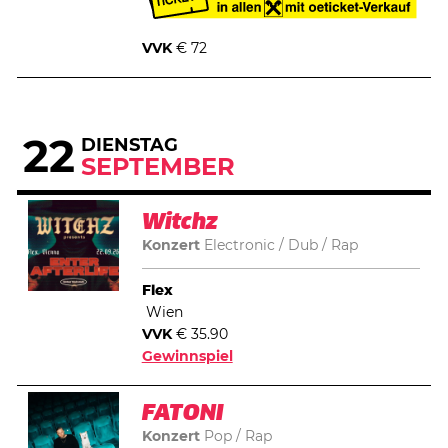
VVK
€ 72
22
DIENSTAG
SEPTEMBER
Witchz
Konzert
Electronic
Dub
Rap
Flex
Wien
VVK
€ 35.90
Gewinnspiel
FATONI
Konzert
Pop
Rap