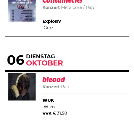
Containecks
Konzert
Metalcore
Rap
Explosiv
Graz
06
DIENSTAG
OKTOBER
bleood
Konzert
Rap
WUK
Wien
VVK
€ 31.50