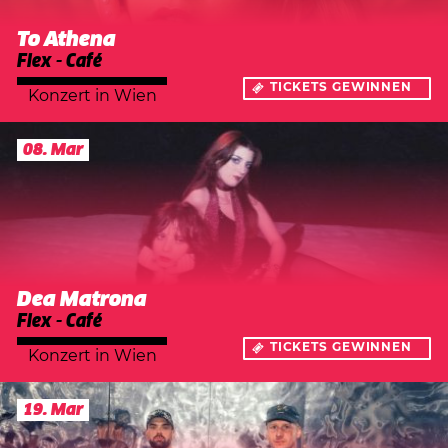
To Athena
Flex - Café
TICKETS GEWINNEN
Konzert
in
Wien
08. Mar
Dea Matrona
Flex - Café
TICKETS GEWINNEN
Konzert
in
Wien
19. Mar