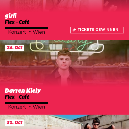
girli
Flex - Café
TICKETS GEWINNEN
Konzert
in
Wien
24. Oct
Darren Kiely
Flex - Café
Konzert
in
Wien
31. Oct