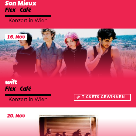
Son Mieux
Flex - Café
Konzert
in
Wien
16. Nov
wilt
Flex - Café
TICKETS GEWINNEN
Konzert
in
Wien
20. Nov