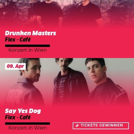
Drunken Masters
Flex - Café
Konzert
in
Wien
09. Apr
Say Yes Dog
Flex - Café
TICKETS GEWINNEN
Konzert
in
Wien