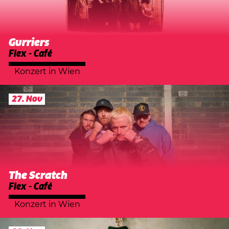
Gurriers
Flex - Café
Konzert
in
Wien
27. Nov
The Scratch
Flex - Café
Konzert
in
Wien