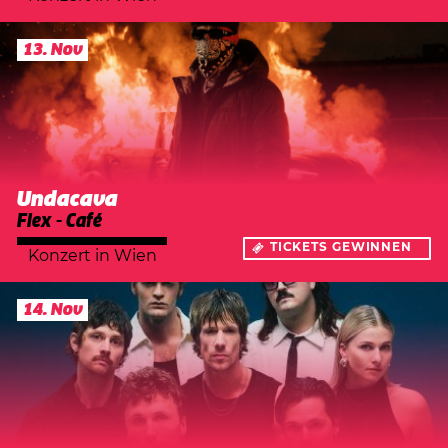
13. Nov
Undacava
Flex - Café
TICKETS GEWINNEN
Konzert
in
Wien
14. Nov