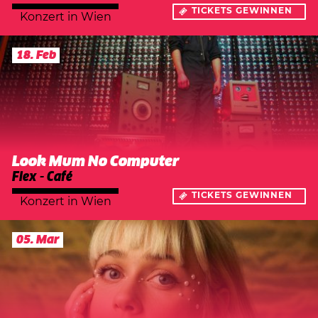
TICKETS GEWINNEN
Konzert
in
Wien
18. Feb
Look Mum No Computer
Flex - Café
TICKETS GEWINNEN
Konzert
in
Wien
05. Mar