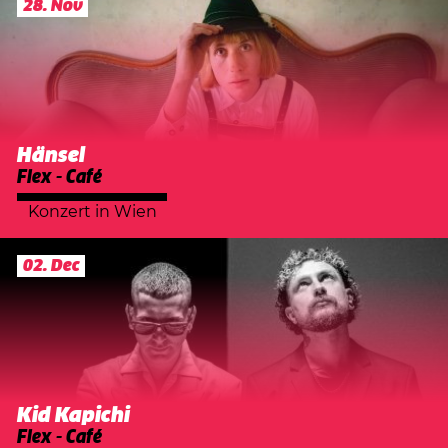
28. Nov
Hänsel
Flex - Café
Konzert
in
Wien
02. Dec
Kid Kapichi
Flex - Café