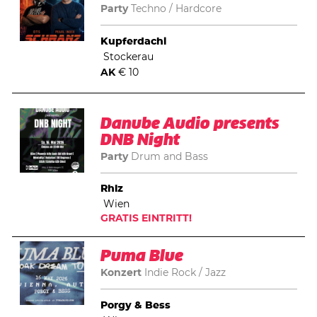
Party
Techno
Hardcore
Kupferdachl
Stockerau
AK
€ 10
Danube Audio presents
DNB Night
Party
Drum and Bass
Rhiz
Wien
GRATIS EINTRITT!
Puma Blue
Konzert
Indie Rock
Jazz
Porgy & Bess