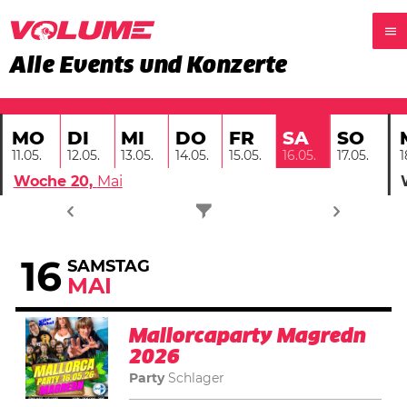
Alle Events und Konzerte
MO
DI
MI
DO
FR
SO
SA
11.05.
12.05.
13.05.
14.05.
15.05.
17.05.
1
16.05.
Woche 20,
Mai
16
SAMSTAG
MAI
Mallorcaparty Magredn
2026
Party
Schlager