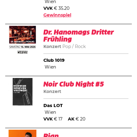
Wien
VVK
€ 35.20
Gewinnspiel
Dr. Hanomags Dritter
Frühling
Konzert
Pop
Rock
Club 1019
Wien
Noir Club Night #5
Konzert
Das LOT
Wien
VVK
€ 17
AK
€ 20
Rian