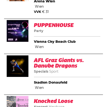
Arena Wien
Wien
VVK
€ 31
PUPPENHOUSE
Party
Vienna City Beach Club
Wien
AFL Graz Giants vs.
Danube Dragons
Specials
Sport
Stadion Donaufeld
Wien
Knocked Loose
Konzert
Hardcore