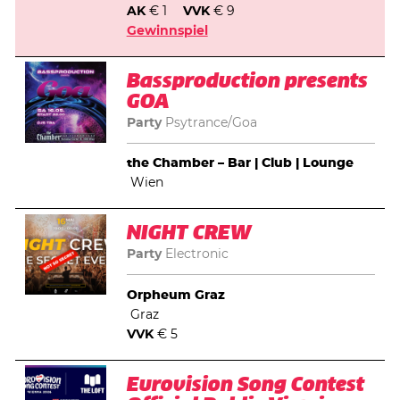
AK
€ 1
VVK
€ 9
Gewinnspiel
Bassproduction presents
GOA
Party
Psytrance/Goa
the Chamber – Bar | Club | Lounge
Wien
NIGHT CREW
Party
Electronic
Orpheum Graz
Graz
VVK
€ 5
Eurovision Song Contest