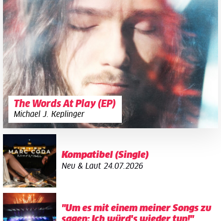
The Words At Play (EP)
Michael J. Keplinger
Kompatibel (Single)
Neu & Laut
24.07.2026
"Um es mit einem meiner Songs zu
sagen: Ich würd's wieder tun!"