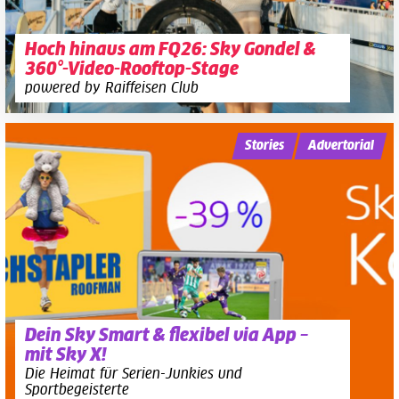
Hoch hinaus am FQ26: Sky Gondel &
360°-Video-Rooftop-Stage
powered by Raiffeisen Club
Stories
Advertorial
Dein Sky Smart & flexibel via App –
mit Sky X!
Die Heimat für Serien-Junkies und
Sportbegeisterte