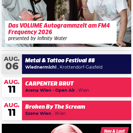
Das VOLUME Autogrammzelt am FM4
Frequency 2026
presented by Infinity Water
AUG.
Metal & Tattoo Festival #8
06
Wiednermichl
, Krottendorf-Gaisfeld
AUG.
CARPENTER BRUT
11
Arena Wien - Open Air
, Wien
AUG.
Broken By The Scream
11
Szene Wien
, Wien
Neu & Laut