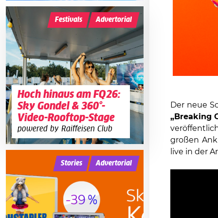
Festivals
Advertorial
Hoch hinaus am FQ26:
Der neue 
Sky Gondel & 360°-
„Breaking 
Video-Rooftop-Stage
veröffentli
powered by Raiffeisen Club
großen Ank
live in der 
Stories
Advertorial