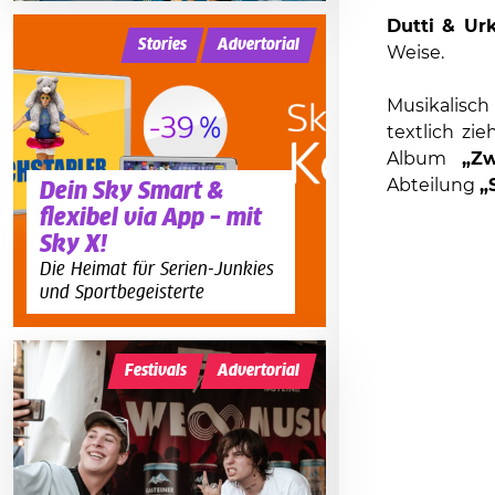
Dutti & Ur
Stories
Advertorial
Weise.
Musikalisch
textlich zi
Album
„Zw
Abteilung
„
Dein Sky Smart &
flexibel via App – mit
Sky X!
Die Heimat für Serien-Junkies
und Sportbegeisterte
Festivals
Advertorial