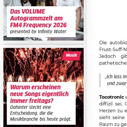
Das VOLUME
Autogrammzelt am
FM4 Frequency 2026
presented by Infinity Water
Die autobio
Frust-Suff-
Musik
Jedoch gi
pathetischen
„Ich lass 
und zwar 
Warum erscheinen
neue Songs eigentlich
Tocotronic
w
immer freitags?
diffizil se
Dahinter steckt eine
Herzen zu e
Entscheidung, die die
sieht seine
Musikbranche bis heute prägt.
Raum zu ge