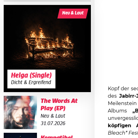
Neu & Laut
Helga (Single)
Dicht & Ergreifend
Kopf der se
des
Jabirr-
The Words At
Meilenstein
Play (EP)
Albums
„
Neu & Laut
unvergessli
31.07.2026
köpfigen A
Bleach* Fest