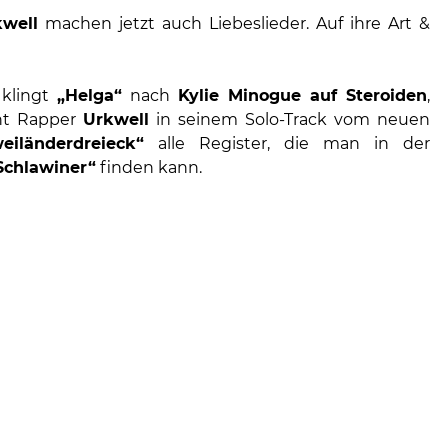
kwell
machen jetzt auch Liebeslieder. Auf ihre Art &
 klingt
„Helga“
nach
Kylie Minogue auf Steroiden
,
eht Rapper
Urkwell
in seinem Solo-Track vom neuen
eiländerdreieck“
alle Register, die man in der
Schlawiner“
finden kann.