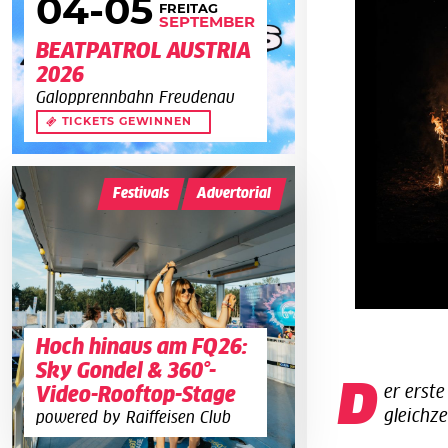
04
-05
FREITAG
SEPTEMBER
BEATPATROL AUSTRIA
2026
Galopprennbahn Freudenau
TICKETS GEWINNEN
Festivals
Advertorial
Hoch hinaus am FQ26:
Sky Gondel & 360°-
D
er erst
Video-Rooftop-Stage
gleichze
powered by Raiffeisen Club