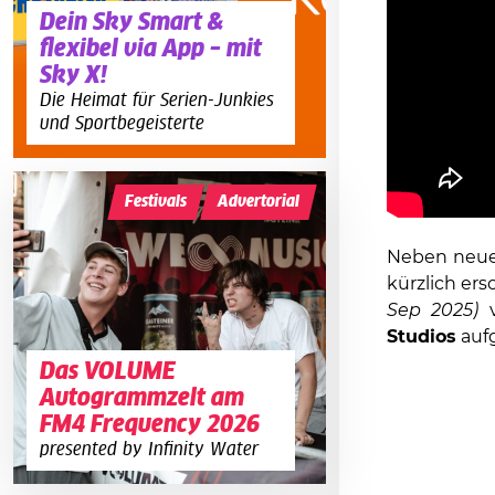
Dein Sky Smart &
flexibel via App – mit
Sky X!
Die Heimat für Serien-Junkies
und Sportbegeisterte
Festivals
Advertorial
Neben neuen
kürzlich er
Sep 2025)
v
Studios
auf
Das VOLUME
Autogrammzelt am
FM4 Frequency 2026
presented by Infinity Water