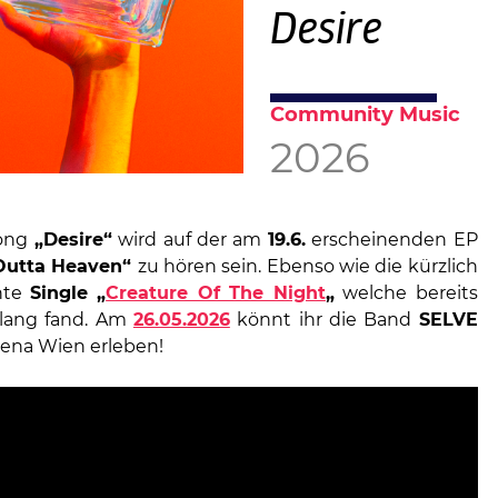
Desire
Community Music
2026
Song
„Desire“
wird auf der am
19.6.
erscheinenden EP
Outta Heaven“
zu hören sein. Ebenso wie die kürzlich
chte
Single „
Creature Of The Night
„
welche bereits
lang fand. Am
26.05.2026
könnt ihr die Band
SELVE
Arena Wien erleben!