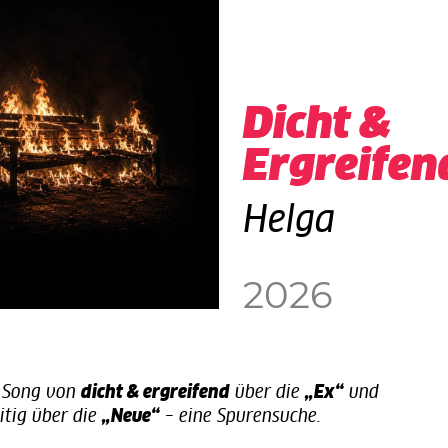
Dicht &
Ergreifen
Helga
2026
e Song von
dicht & ergreifend
über die
„Ex“
und
itig über die
„Neue“
– eine Spurensuche.