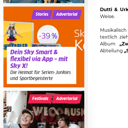
Dutti & Ur
Stories
Advertorial
Weise.
Musikalisch
textlich zi
Album
„Zw
Abteilung
„
Dein Sky Smart &
flexibel via App – mit
Sky X!
Die Heimat für Serien-Junkies
und Sportbegeisterte
Festivals
Advertorial