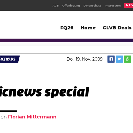
NE
AGB
Offenlegung
Datenschutz
Impressum
FQ26
Home
CLVB Deals
icnews
Do., 19. Nov. 2009
cnews special
 von
Florian Mittermann