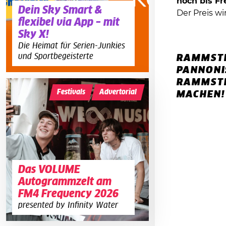
noch bis Fr
Dein Sky Smart &
Der Preis wi
flexibel via App – mit
Sky X!
Die Heimat für Serien-Junkies
und Sportbegeisterte
RAMMSTE
PANNONI
RAMMSTE
Festivals
Advertorial
MACHEN!
Das VOLUME
Autogrammzelt am
FM4 Frequency 2026
presented by Infinity Water