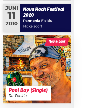
JUNI
Nova Rock Festival
11
2010
Pannonia Fields
,
2010
Nickelsdorf
Neu & Laut
Pool Boy (Single)
Da Winkla