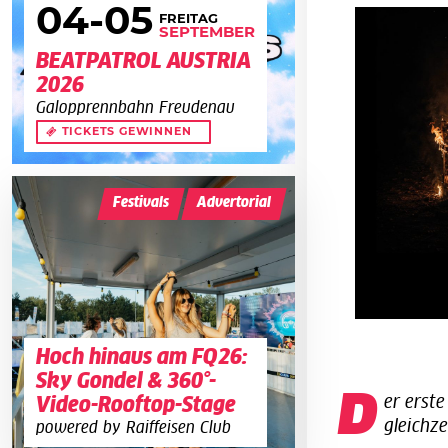
04
-05
FREITAG
SEPTEMBER
BEATPATROL AUSTRIA
2026
Galopprennbahn Freudenau
TICKETS GEWINNEN
Festivals
Advertorial
Hoch hinaus am FQ26:
Sky Gondel & 360°-
D
er erst
Video-Rooftop-Stage
gleichze
powered by Raiffeisen Club