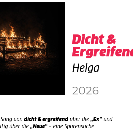
Dicht &
Ergreifen
Helga
2026
e Song von
dicht & ergreifend
über die
„Ex“
und
itig über die
„Neue“
– eine Spurensuche.