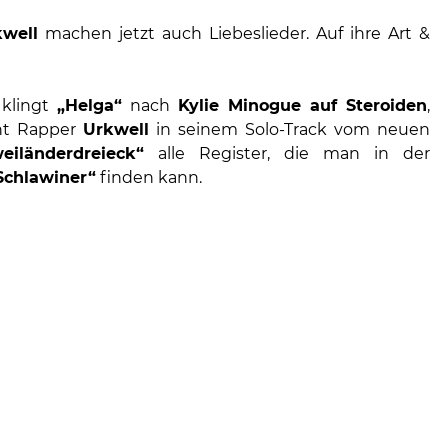
kwell
machen jetzt auch Liebeslieder. Auf ihre Art &
 klingt
„Helga“
nach
Kylie Minogue auf Steroiden
,
eht Rapper
Urkwell
in seinem Solo-Track vom neuen
eiländerdreieck“
alle Register, die man in der
Schlawiner“
finden kann.