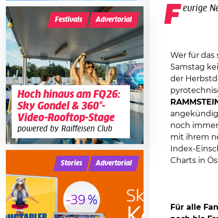
F
eurige 
Festivals
Advertorial
Wer für das
Samstag kei
der Herbstd
pyrotechni
Hoch hinaus am FQ26:
RAMMSTEI
Sky Gondel & 360°-
angekündigt
Video-Rooftop-Stage
noch immer 
powered by Raiffeisen Club
mit ihrem ne
Index-Einsc
Charts in Ö
Stories
Advertorial
Für alle Fa