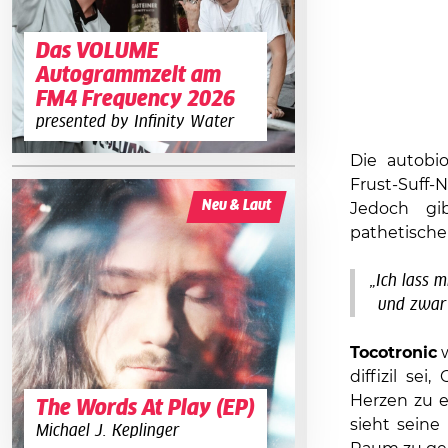
Das VOLUME
Autogrammzelt am
FM4 Frequency 2026
presented by Infinity Water
Die autobio
Frust-Suff-
Neu & Laut
Jedoch gi
pathetischen
„Ich lass 
und zwar 
Tocotronic
w
diffizil se
Herzen zu e
The Words At Play (EP)
sieht seine
Michael J. Keplinger