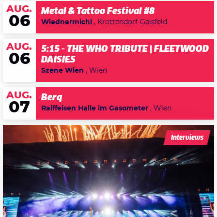
AUG.
Metal & Tattoo Festival #8
06
Wiednermichl
, Krottendorf-Gaisfeld
AUG.
5:15 - THE WHO TRIBUTE | FLEETWOOD
06
DAISIES
Szene Wien
, Wien
AUG.
Berq
07
Raiffeisen Halle im Gasometer
, Wien
Interviews