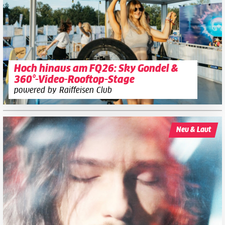
Hoch hinaus am FQ26: Sky Gondel &
360°-Video-Rooftop-Stage
powered by Raiffeisen Club
Neu & Laut