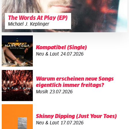
The Words At Play (EP)
Michael J. Keplinger
Kompatibel (Single)
Neu & Laut
24.07.2026
Warum erscheinen neue Songs
eigentlich immer freitags?
Musik
23.07.2026
Skinny Dipping (Just Your Toes)
Neu & Laut
17.07.2026