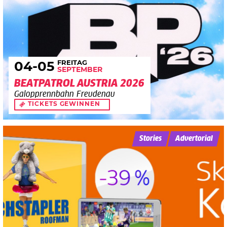
FREITAG
04
-05
SEPTEMBER
BEATPATROL AUSTRIA 2026
Galopprennbahn Freudenau
TICKETS GEWINNEN
Stories
Advertorial