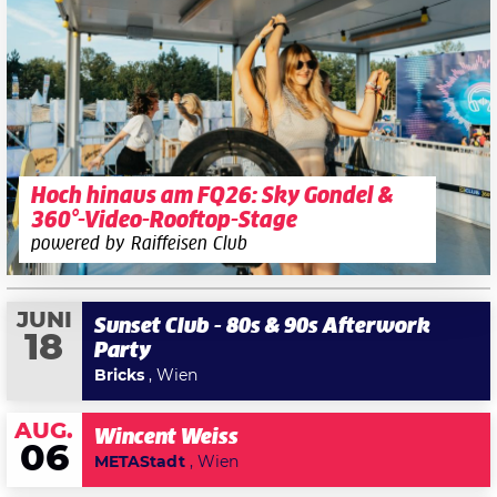
Hoch hinaus am FQ26: Sky Gondel &
360°-Video-Rooftop-Stage
powered by Raiffeisen Club
JUNI
Sunset Club - 80s & 90s Afterwork
18
Party
Bricks
, Wien
AUG.
Wincent Weiss
06
METAStadt
, Wien