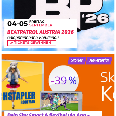
FREITAG
04
-05
SEPTEMBER
BEATPATROL AUSTRIA 2026
Galopprennbahn Freudenau
TICKETS GEWINNEN
Stories
Advertorial
Dein Sky Smart & flexibel via App –