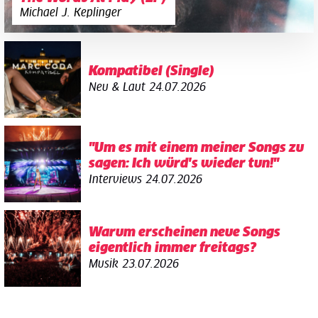
Michael J. Keplinger
Kompatibel (Single)
Neu & Laut
24.07.2026
"Um es mit einem meiner Songs zu
sagen: Ich würd's wieder tun!"
Interviews
24.07.2026
Warum erscheinen neue Songs
eigentlich immer freitags?
Musik
23.07.2026