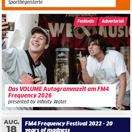
Sportbegeisterte
Festivals
Advertorial
Das VOLUME Autogrammzelt am FM4
Frequency 2026
presented by Infinity Water
AUG.
FM4 Frequency Festival 2022 - 20
18
years of madness