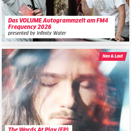
Das VOLUME Autogrammzelt am FM4
Frequency 2026
presented by Infinity Water
Neu & Laut
The Words At Play (EP)