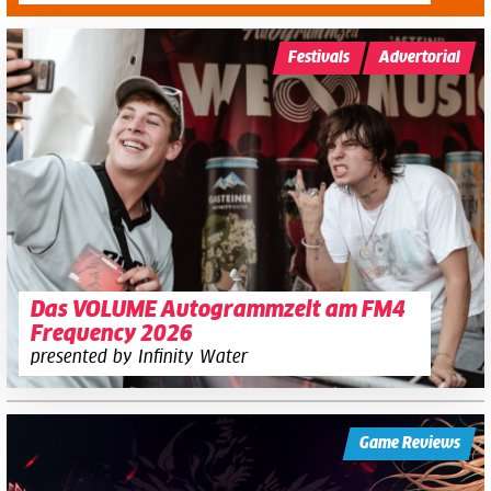
Festivals
Advertorial
Das VOLUME Autogrammzelt am FM4
Frequency 2026
presented by Infinity Water
Game Reviews