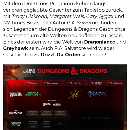
Mit dem DnD Icons Programm kehren längst
verloren geglaubte Gesichter zum Tabletop zurück.
Mit
Tracy Hickman, Margaret Weis, Gary Gygax
und
NY-Times Beststeller Autor
R.A. Salvatore
finden
sich Legenden der Dungeons & Dragons Geschichte
zusammen um alte Welten neu aufleben zu lassen.
Eines der ersten wird die Welt von
Dragonlance
und
Greyhawk
sein. Auch R.A. Salvatore wird wieder
Geschichten zu
Drizzt Du Orden
schreiben!