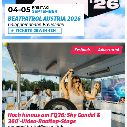
FREITAG
04
-05
SEPTEMBER
BEATPATROL AUSTRIA 2026
Galopprennbahn Freudenau
TICKETS GEWINNEN
Festivals
Advertorial
Hoch hinaus am FQ26: Sky Gondel &
360°-Video-Rooftop-Stage