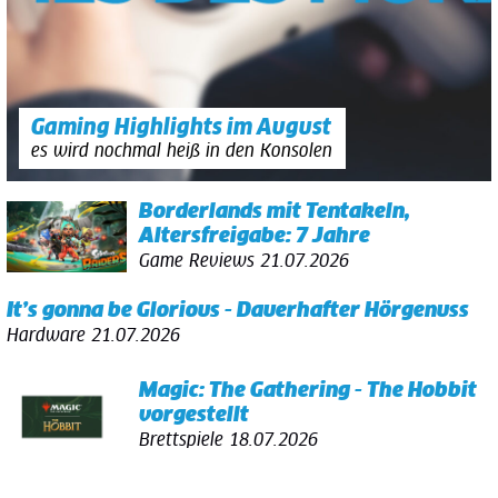
Gaming Highlights im August
es wird nochmal heiß in den Konsolen
Borderlands mit Tentakeln,
Altersfreigabe: 7 Jahre
Game Reviews
21.07.2026
It’s gonna be Glorious - Dauerhafter Hörgenuss
Hardware
21.07.2026
Magic: The Gathering - The Hobbit
vorgestellt
Brettspiele
18.07.2026