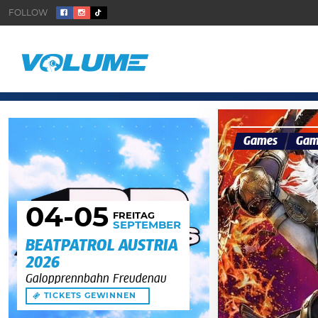
Games
Gam
04
-05
FREITAG
SEPTEMBER
BEATPATROL AUSTRIA
2026
Galopprennbahn Freudenau
TICKETS GEWINNEN