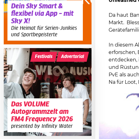
Unleashed 
Dein Sky Smart &
flexibel via App – mit
Da haut Ban
Sky X!
Markt. Bless
Die Heimat für Serien-Junkies
Gerätefamili
und Sportbegeisterte
In diesem A
erforschen, 
Festivals
Advertorial
entdecken, i
und Rüstun
PvE als auc
Na für Loot
Das VOLUME
Autogrammzelt am
FM4 Frequency 2026
presented by Infinity Water