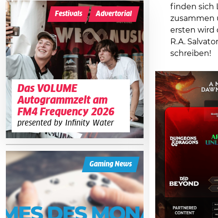
finden sich
Festivals
Advertorial
zusammen um
ersten wird
R.A. Salvat
schreiben!
Das VOLUME
Autogrammzelt am
FM4 Frequency 2026
presented by Infinity Water
Gaming News