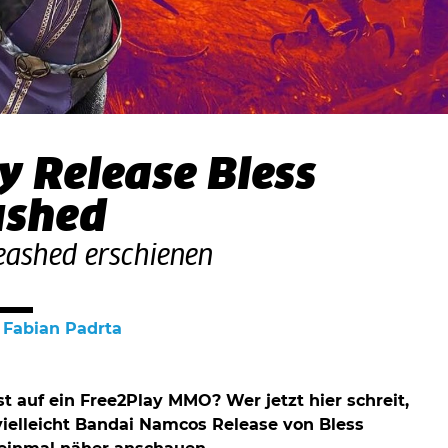
 Release Bless
ashed
eashed erschienen
n
Fabian Padrta
t auf ein Free2Play MMO? Wer jetzt hier schreit,
 vielleicht Bandai Namcos Release von Bless