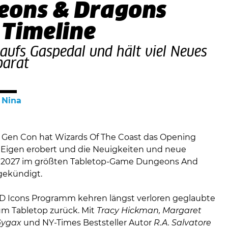
eons & Dragons
 Timeline
 aufs Gaspedal und hält viel Neues
parat
n
Nina
r Gen Con hat Wizards Of The Coast das Opening
hr Eigen erobert und die Neuigkeiten und neue
r 2027 im größten Tabletop-Game Dungeons And
gekündigt.
 Icons Programm kehren längst verloren geglaubte
um Tabletop zurück. Mit
Tracy Hickman, Margaret
Gygax
und NY-Times Beststeller Autor
R.A. Salvatore