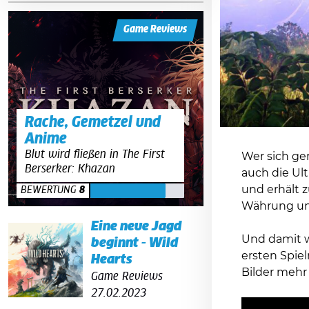
Game Reviews
Rache, Gemetzel und
Anime
Blut wird fließen in The First
Wer sich ge
Berserker: Khazan
auch die Ul
und erhält z
BEWERTUNG
8
Währung un
Eine neue Jagd
Und damit wi
beginnt - Wild
ersten Spiel
Hearts
Bilder mehr 
Game Reviews
27.02.2023