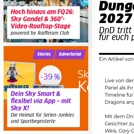
Dung
Hoch hinaus am FQ26:
2027
Sky Gondel & 360°-
Video-Rooftop-Stage
DnD tritt
powered by Raiffeisen Club
für euch 
Stories
Advertorial
Ein Artikel vo
Live von de
Panel als i
Dein Sky Smart &
Timeline fü
flexibel via App – mit
Dragons an
Sky X!
Die Heimat für Serien-Junkies
Mit dem DnD
und Sportbegeisterte
Gesichter z
Weis, Gary 