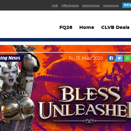
NE
AGB
Offenlegung
Datenschutz
Impressum
FQ26
Home
CLVB Deals
ing News
Fr., 13. März 2020