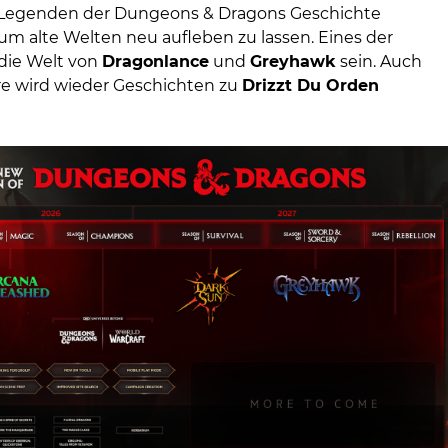
 Legenden der Dungeons & Dragons Geschichte
 alte Welten neu aufleben zu lassen. Eines der
 die Welt von
Dragonlance
und
Greyhawk
sein. Auch
ore wird wieder Geschichten zu
Drizzt Du Orden