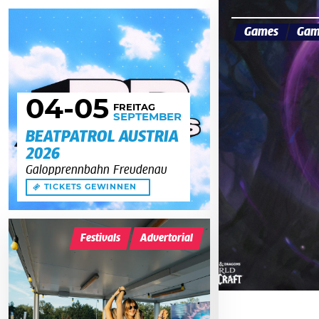
Games
Gam
04
-05
FREITAG
SEPTEMBER
BEATPATROL AUSTRIA
2026
Galopprennbahn Freudenau
TICKETS GEWINNEN
Festivals
Advertorial