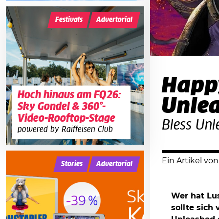
Festivals
Advertorial
Happy
Hoch hinaus am FQ26:
Unle
Sky Gondel & 360°-
Video-Rooftop-Stage
Bless Unl
powered by Raiffeisen Club
Ein Artikel vo
Stories
Advertorial
Wer hat Lus
sollte sich