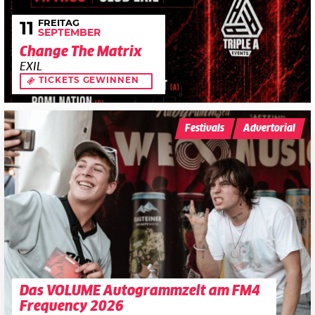
FREITAG
11
SEPTEMBER
Change The Matrix
EXIL
TICKETS GEWINNEN
Festivals
Advertorial
Das VOLUME Autogrammzelt am FM4
Frequency 2026