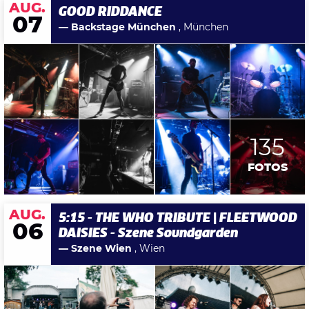
AUG.
GOOD RIDDANCE
07
— Backstage München
, München
135
FOTOS
AUG.
5:15 - THE WHO TRIBUTE | FLEETWOOD
06
DAISIES - Szene Soundgarden
— Szene Wien
, Wien