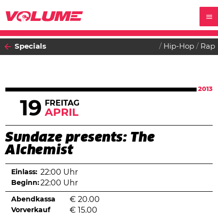
Specials
Hip-Hop
Rap
2013
19
FREITAG
APRIL
Sundaze presents: The
Alchemist
Einlass:
22:00 Uhr
Beginn:
22:00 Uhr
Abendkassa
€
20.00
Vorverkauf
€
15.00