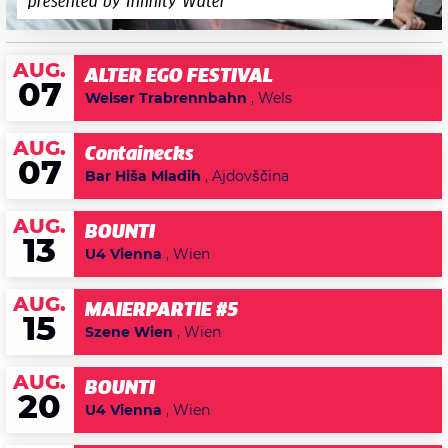
presented by Infinity Water
AUG.
ALTER EGO FESTIVAL
07
Welser Trabrennbahn
, Wels
AUG.
Containecks
07
Bar Hiša Mladih
, Ajdovščina
AUG.
BOUNTI
13
U4 Vienna
, Wien
AUG.
MAIERPARTIE #5
15
Szene Wien
, Wien
AUG.
BOUNTI
20
U4 Vienna
, Wien