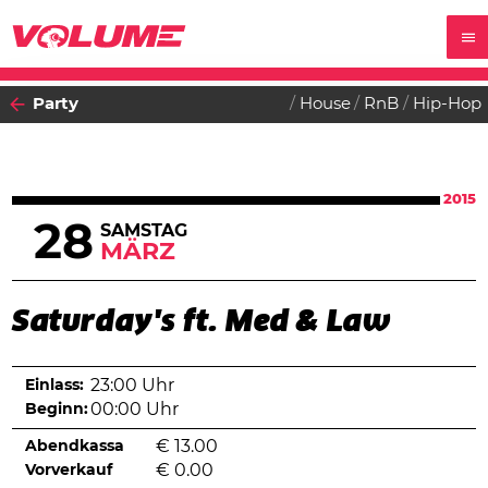
Party
House
RnB
Hip-Hop
2015
28
SAMSTAG
MÄRZ
Saturday's ft. Med & Law
Einlass:
23:00 Uhr
Beginn:
00:00 Uhr
Abendkassa
€
13.00
Vorverkauf
€
0.00