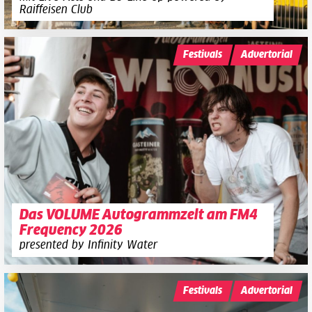
Raiffeisen Club
Festivals
Advertorial
Das VOLUME Autogrammzelt am FM4
Frequency 2026
presented by Infinity Water
Festivals
Advertorial