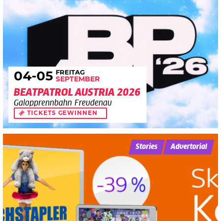
FREITAG
04
-05
SEPTEMBER
BEATPATROL AUSTRIA 2026
Galopprennbahn Freudenau
TICKETS GEWINNEN
Stories
Advertorial