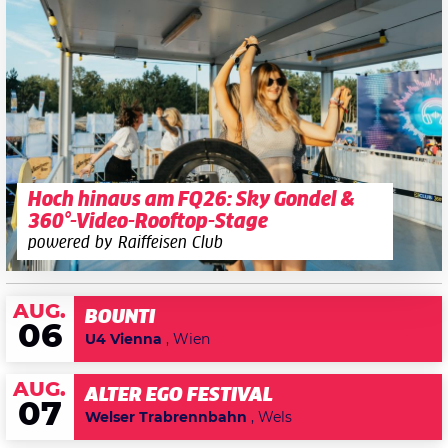
Hoch hinaus am FQ26: Sky Gondel &
360°-Video-Rooftop-Stage
powered by Raiffeisen Club
AUG.
BOUNTI
06
U4 Vienna
, Wien
AUG.
ALTER EGO FESTIVAL
07
Welser Trabrennbahn
, Wels