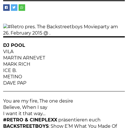
DJ POOL
VILA
MARTIN ARNEVET
MARK RICH
ICE B.
METINO
DAVE PAP
You are my fire, The one desire
Believe, When I say
I want it that way…
#RETRO & CINEPLEXX
präsentieren euch
BACKSTREETBOYS
: Show E’M What You Made Of