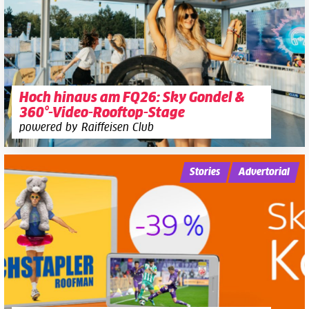
Hoch hinaus am FQ26: Sky Gondel &
360°-Video-Rooftop-Stage
powered by Raiffeisen Club
Stories
Advertorial