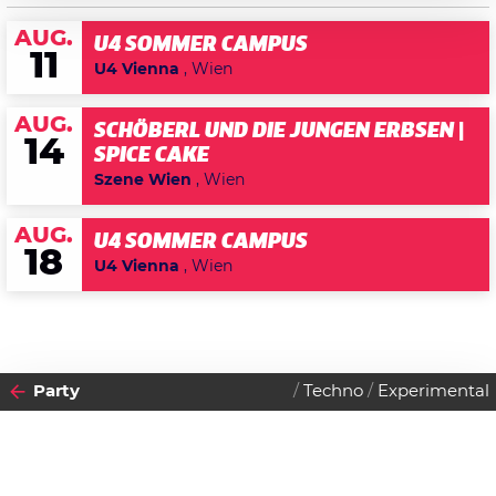
AUG.
U4 SOMMER CAMPUS
11
U4 Vienna
, Wien
AUG.
SCHÖBERL UND DIE JUNGEN ERBSEN |
14
SPICE CAKE
Szene Wien
, Wien
AUG.
U4 SOMMER CAMPUS
18
U4 Vienna
, Wien
Party
Techno
Experimental
2015