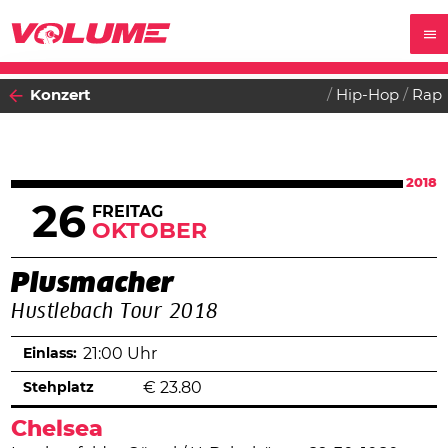
Konzert
Hip-Hop
Rap
2018
26
FREITAG
OKTOBER
Plusmacher
Hustlebach Tour 2018
Einlass:
21:00 Uhr
Stehplatz
€
23.80
Chelsea