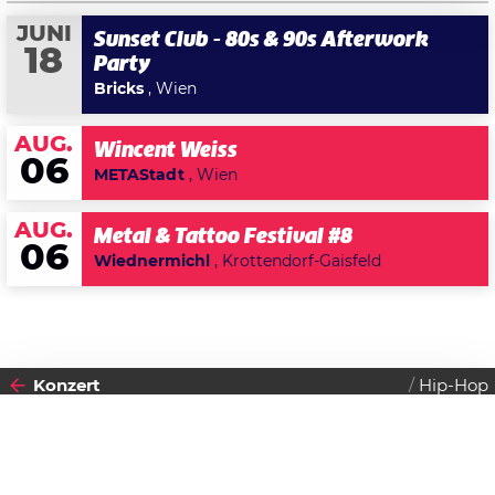
JUNI
Sunset Club - 80s & 90s Afterwork
18
Party
Bricks
, Wien
AUG.
Wincent Weiss
06
METAStadt
, Wien
AUG.
Metal & Tattoo Festival #8
06
Wiednermichl
, Krottendorf-Gaisfeld
Konzert
Hip-Hop
2018
Datenschutzerklärung