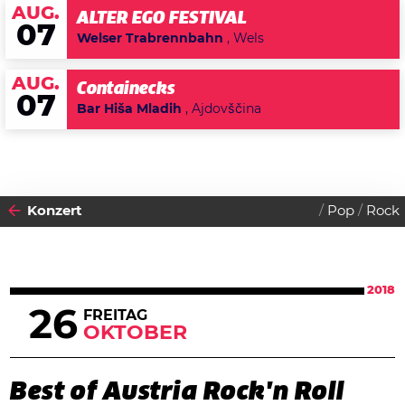
AUG.
ALTER EGO FESTIVAL
07
Welser Trabrennbahn
, Wels
AUG.
Containecks
07
Bar Hiša Mladih
, Ajdovščina
Konzert
Pop
Rock
2018
26
FREITAG
OKTOBER
Best of Austria Rock'n Roll