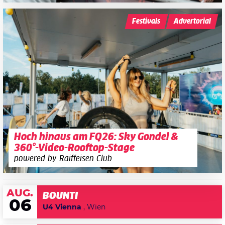
Festivals
Advertorial
Hoch hinaus am FQ26: Sky Gondel &
360°-Video-Rooftop-Stage
powered by Raiffeisen Club
AUG.
BOUNTI
06
U4 Vienna
, Wien