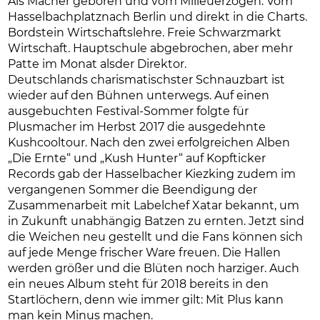
Als Macher geboren und vom Milieuerzogen. Vom
Hasselbachplatznach Berlin und direkt in die Charts.
Bordstein Wirtschaftslehre. Freie Schwarzmarkt
Wirtschaft. Hauptschule abgebrochen, aber mehr
Patte im Monat alsder Direktor.
Deutschlands charismatischster Schnauzbart ist
wieder auf den Bühnen unterwegs. Auf einen
ausgebuchten Festival-Sommer folgte für
Plusmacher im Herbst 2017 die ausgedehnte
Kushcooltour. Nach den zwei erfolgreichen Alben
„Die Ernte“ und „Kush Hunter“ auf Kopfticker
Records gab der Hasselbacher Kiezking zudem im
vergangenen Sommer die Beendigung der
Zusammenarbeit mit Labelchef Xatar bekannt, um
in Zukunft unabhängig Batzen zu ernten. Jetzt sind
die Weichen neu gestellt und die Fans können sich
auf jede Menge frischer Ware freuen. Die Hallen
werden größer und die Blüten noch harziger. Auch
ein neues Album steht für 2018 bereits in den
Startlöchern, denn wie immer gilt: Mit Plus kann
man kein Minus machen.