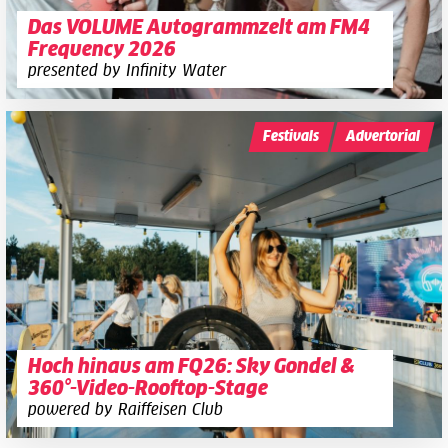
Das VOLUME Autogrammzelt am FM4
Frequency 2026
presented by Infinity Water
Festivals
Advertorial
Hoch hinaus am FQ26: Sky Gondel &
360°-Video-Rooftop-Stage
powered by Raiffeisen Club