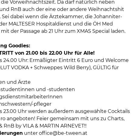
ie Vorweihnachtszeit. Da darf natürlich neben
s und RnB auch der eine oder andere Weihnachtshit
. Sei dabei wenn die Ärztekammer, die Johanniter-
e, der MALTESER Hospitaldienst und die ÖH Med
it der Passage ab 21 Uhr zum XMAS Special laden.
ng Goodies:
RITT von 21.00 bis 22.00 Uhr für Alle!
is 24.00 Uhr: Ermäßigter Eintritt 6 Euro und Welcome
LUT VODKA + Schweppes Wild Berry), GÜLTIG für
n und Ärzte
tudentinnen und -studenten
dienstmitarbeiterInnen
chwestern/-pfleger
is 23.00 Uhr werden außerdem ausgewählte Cocktails
ro angeboten! Feier gemeinsam mit uns zu Charts,
& RnB by VILA & MARTIN ARNEVET!!
vierungen
unter office@be-tween.at