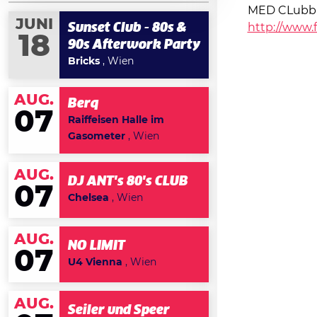
MED CLubbi
JUNI
Sunset Club - 80s &
http://www.
18
90s Afterwork Party
Bricks
, Wien
AUG.
Berq
07
Raiffeisen Halle im
Gasometer
, Wien
AUG.
DJ ANT's 80's CLUB
07
Chelsea
, Wien
AUG.
NO LIMIT
07
U4 Vienna
, Wien
AUG.
Seiler und Speer