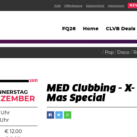
NE
AGB
Offenlegung
Datenschutz
Impressum
FQ26
Home
CLVB Deals
Pop
Disco
R
2011
MED Clubbing - X-
NNERSTAG
Mas Special
EZEMBER
 Uhr
 Uhr
€
12.00