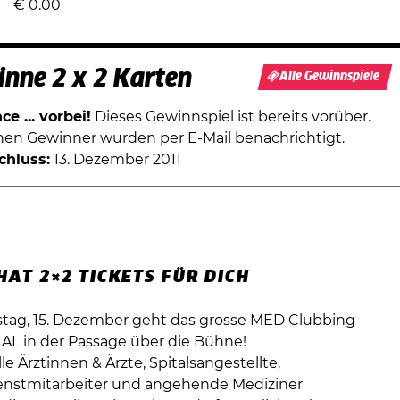
€
0.00
nne 2 x 2 Karten
Alle Gewinnspiele
e ... vorbei!
Dieses Gewinnspiel ist bereits vorüber.
chen Gewinner wurden per E-Mail benachrichtigt.
chluss:
13. Dezember 2011
AT 2×2 TICKETS FÜR DICH
ag, 15. Dezember geht das grosse MED Clubbing
L in der Passage über die Bühne!
lle Ärztinnen & Ärzte, Spitalsangestellte,
nstmitarbeiter und angehende Mediziner