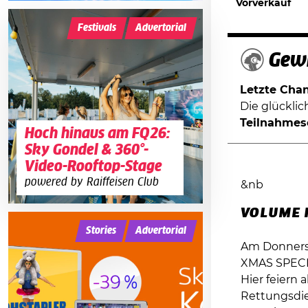
Vorverkauf
Festivals
Advertorial
Gewi
Letzte Chanc
Die glückli
Teilnahmes
Hoch hinaus am FQ26:
Sky Gondel & 360°-
Video-Rooftop-Stage
powered by Raiffeisen Club
&nb
VOLUME H
Stories
Advertorial
Am Donnerst
XMAS SPECIA
Hier feiern a
Rettungsdie