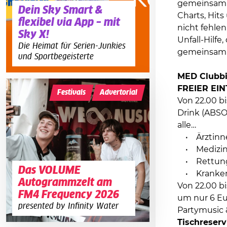
gemeinsam d
Dein Sky Smart &
Charts, Hit
flexibel via App – mit
nicht fehlen
Sky X!
Unfall-Hilf
Die Heimat für Serien-Junkies
gemeinsam m
und Sportbegeisterte
MED Clubbi
FREIER EINT
Festivals
Advertorial
Von 22.00 b
Drink (ABSO
alle…
• Ärztinne
• Medizins
• Rettungs
Das VOLUME
• Krankens
Autogrammzelt am
Von 22.00 b
FM4 Frequency 2026
um nur 6 Eu
presented by Infinity Water
Partymusic 
Tischreser