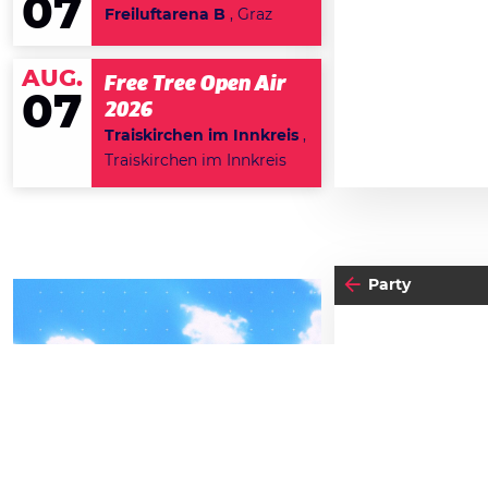
07
Freiluftarena B
, Graz
AUG.
Free Tree Open Air
07
2026
Traiskirchen im Innkreis
,
Traiskirchen im Innkreis
Party
04
-05
15
DO
FREITAG
SEPTEMBER
D
BEATPATROL AUSTRIA