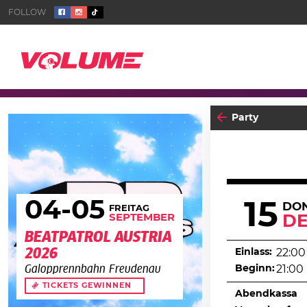
Party
04
-05
15
DO
FREITAG
SEPTEMBER
D
BEATPATROL AUSTRIA
2026
Einlass:
22:00
Beginn:
21:00
Galopprennbahn Freudenau
TICKETS GEWINNEN
Abendkassa