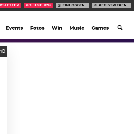
WSLETTER
VOLUME B2B
EINLOGGEN
REGISTRIEREN
Events
Fotos
Win
Music
Games
nB