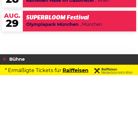
Raiffeisen Halle im Gasometer
, Wien
AUG.
SUPERBLOOM Festival
29
Olympiapark München
, München
Bühne
* Ermäßigte Tickets für
Raiffeisen
Kontoinhaber
2024
Datenschutzerklärung
04
MITTWOCH
DEZEMBER
Zustimmen
Spätlese
Andreas Vitasek