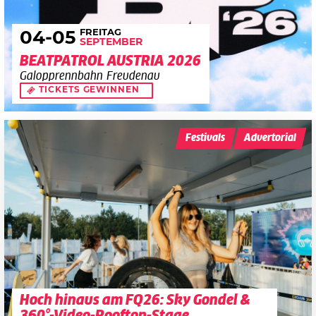
FREITAG
04
-05
SEPTEMBER
BEATPATROL AUSTRIA 2026
Galopprennbahn Freudenau
TICKETS GEWINNEN
Festivals
Advertorial
Hoch hinaus am FQ26: Sky Gondel &