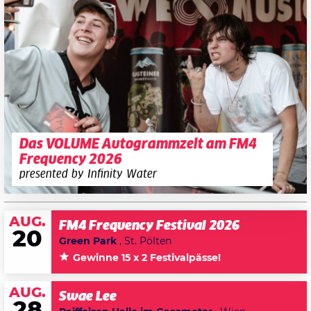
Das VOLUME Autogrammzelt am FM4
Frequency 2026
presented by Infinity Water
AUG.
FM4 Frequency Festival 2026
20
Green Park
, St. Pölten
Gewinne 15 x 2 Festivalpässe!
AUG.
Swae Lee
28