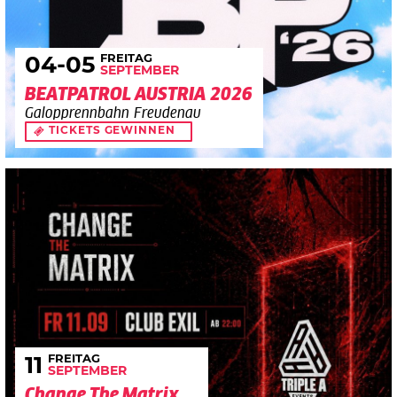
FREITAG
04
-05
SEPTEMBER
BEATPATROL AUSTRIA 2026
Galopprennbahn Freudenau
TICKETS GEWINNEN
FREITAG
11
SEPTEMBER
Change The Matrix