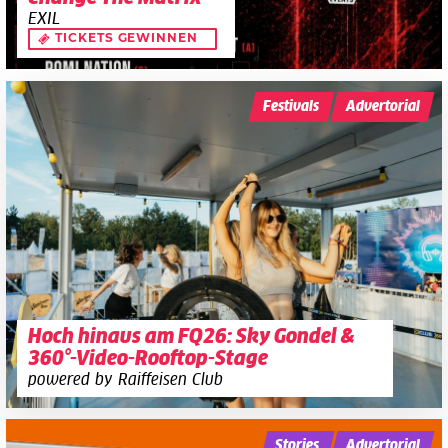
EXIL
TICKETS GEWINNEN
Festivals
Advertorial
Hoch hinaus am FQ26: Sky Gondel &
360°-Video-Rooftop-Stage
powered by Raiffeisen Club
Stories
Advertorial