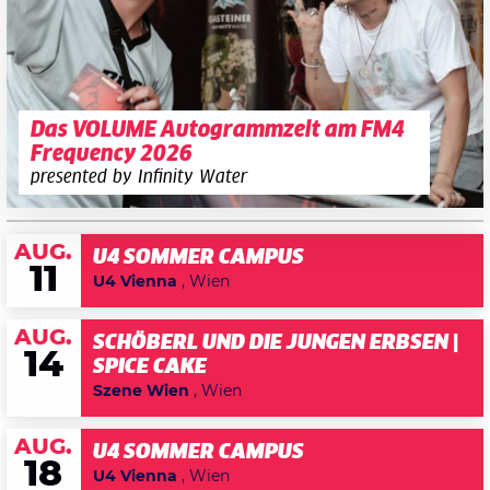
Das VOLUME Autogrammzelt am FM4
Frequency 2026
presented by Infinity Water
AUG.
U4 SOMMER CAMPUS
11
U4 Vienna
, Wien
AUG.
SCHÖBERL UND DIE JUNGEN ERBSEN |
14
SPICE CAKE
Szene Wien
, Wien
AUG.
U4 SOMMER CAMPUS
18
U4 Vienna
, Wien