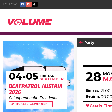
Party
28
04
-05
MO
FREITAG
MA
SEPTEMBER
BEATPATROL AUSTRIA
Einlass:
21:00
2026
Beginn:
00:0
Galopprennbahn Freudenau
TICKETS GEWINNEN
Gratis Eint