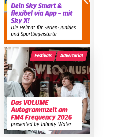
Dein Sky Smart &
flexibel via App – mit
Sky X!
Die Heimat für Serien-Junkies
und Sportbegeisterte
Festivals
Advertorial
Das VOLUME
Autogrammzelt am
FM4 Frequency 2026
presented by Infinity Water