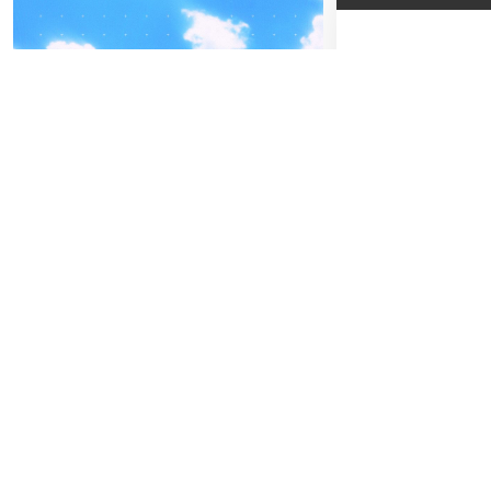
04
-05
28
MO
FREITAG
SEPTEMBER
MA
BEATPATROL AUSTRIA
2026
Einlass:
19:00
Beginn:
20:00
Galopprennbahn Freudenau
TICKETS GEWINNEN
Abendkassa
Vorverkauf
Festivals
Advertorial
Gewi
Letzte Chanc
Die glückli
Teilnahmes