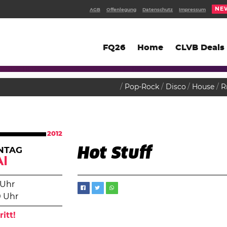
NE
AGB
Offenlegung
Datenschutz
Impressum
FQ26
Home
CLVB Deals
Pop-Rock
Disco
House
R
2012
Hot Stuff
NTAG
I
 Uhr
0 Uhr
ritt!