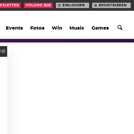
WSLETTER
VOLUME B2B
EINLOGGEN
REGISTRIEREN
Events
Fotos
Win
Music
Games
nB