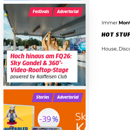
Festivals
Advertorial
Immer
Mon
HOT STU
House, Disco
Hoch hinaus am FQ26:
Sky Gondel & 360°-
Video-Rooftop-Stage
powered by Raiffeisen Club
Stories
Advertorial