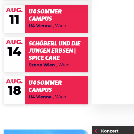
AUG.
U4 SOMMER
11
CAMPUS
U4 Vienna
, Wien
AUG.
SCHÖBERL UND DIE
14
JUNGEN ERBSEN |
SPICE CAKE
Szene Wien
, Wien
AUG.
U4 SOMMER
18
CAMPUS
U4 Vienna
, Wien
Konzert