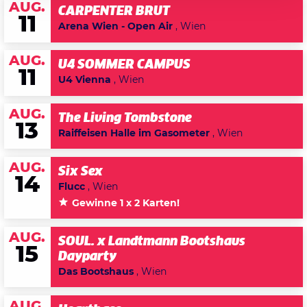
AUG.
CARPENTER BRUT
11
Arena Wien - Open Air
, Wien
AUG.
U4 SOMMER CAMPUS
11
U4 Vienna
, Wien
AUG.
The Living Tombstone
13
Raiffeisen Halle im Gasometer
, Wien
AUG.
Six Sex
14
Flucc
, Wien
Gewinne 1 x 2 Karten!
AUG.
SOUL. x Landtmann Bootshaus
15
Dayparty
Das Bootshaus
, Wien
AUG.