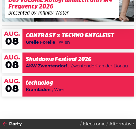
Das VOLUME Autogrammzelt am FM4
Frequency 2026
presented by Infinity Water
AUG.
CONTRAST x TECHNO ENTGLEIST
08
Grelle Forelle
, Wien
AUG.
Shutdown Festival 2026
08
AKW Zwentendorf
, Zwentendorf an der Donau
AUG.
technolog
08
Kramladen
, Wien
Party
Electronic
Alternative