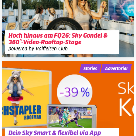
Hoch hinaus am FQ26: Sky Gondel &
360°-Video-Rooftop-Stage
powered by Raiffeisen Club
Stories
Advertorial
Dein Sky Smart & flexibel via App –