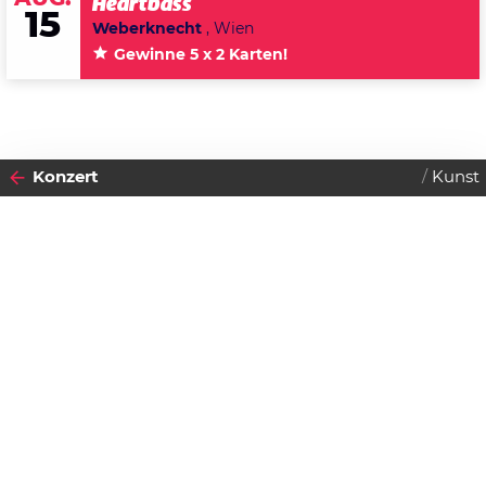
Heartbass
15
Weberknecht
, Wien
Gewinne 5 x 2 Karten!
Konzert
Kunst
2012
05
MITTWOCH
DEZEMBER
Datenschutzerklärung
Zustimmen
Arbeitsproben - Werkschau
Einlass:
19:30 Uhr
Beginn:
19:30 Uhr