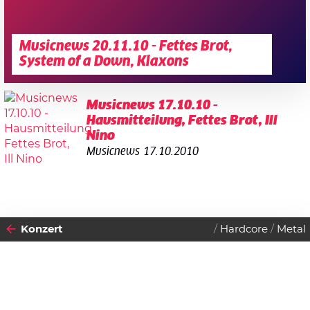
Musicnews 20.11.10 - Fettes Brot,
System of a Down, Klaxons
Musicnews 17.10.10 -
Hausmitteilung, Fettes Brot, Ill
Nino
Musicnews
17.10.2010
Konzert
Hardcore
Metal
2010
SONNTAG