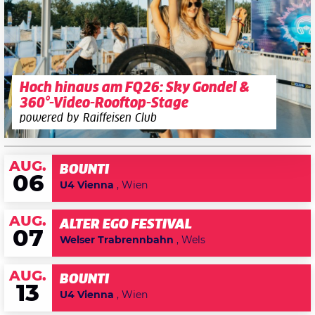
Hoch hinaus am FQ26: Sky Gondel &
360°-Video-Rooftop-Stage
powered by Raiffeisen Club
AUG.
BOUNTI
06
U4 Vienna
, Wien
AUG.
ALTER EGO FESTIVAL
07
Welser Trabrennbahn
, Wels
AUG.
BOUNTI
13
U4 Vienna
, Wien