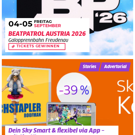
FREITAG
04
-05
SEPTEMBER
BEATPATROL AUSTRIA 2026
Galopprennbahn Freudenau
TICKETS GEWINNEN
Stories
Advertorial
Dein Sky Smart & flexibel via App –