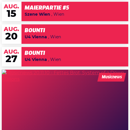
AUG.
MAIERPARTIE #5
15
Szene Wien
, Wien
AUG.
BOUNTI
20
U4 Vienna
, Wien
AUG.
BOUNTI
27
U4 Vienna
, Wien
Musicnews