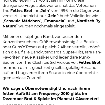
nur geblieben?“ Ja, wo ist sie hin? Um diese
drängende Frage aufzuwerfen, hat das Veteranen-
Trio
Fettes Brot
ihr „
Jein
“ von 1996 in die Gegenwart
versetzt. Und nicht nur „
Jein
“: Auch Volkslieder wie
„
Schwule Mädchen
“, „
Emanuela
“ und „
Nordisch By
Nature
“ wurden nochmals eingespielt.
Mit einer elfköpfigen Band, vor tausenden
Konzertbesuchern. Größenwahnsinnig à la Beatles
oder Guns’n’Roses auf gleich 2 Alben verteilt, knöpft
sich die Elf alle Band-Standards, Super-Hits, rare Fan-
Favoriten, neue Klassiker und legendäre Punk-
Säulen von The Clash bis Sid Vicious vor.
Fettes Brot
nehmen damit gleichzeitig selbstgefällig Bestand
auf und bugsieren ihren Sound in eine überdrehte,
grenzenlose Zukunft.
Wir sagen: Übernotwendig! Und nach ihrem
fetten Auftritt am Frequency 2010 gibts im
Dezember Brot & Spiele im Planet.tt GAsometer!