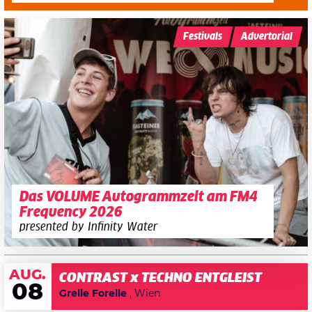
Festivals
Advertorial
Das VOLUME Autogrammzelt am FM4
Frequency 2026
presented by Infinity Water
AUG.
CONTRAST x TECHNO ENTGLEIST
08
Grelle Forelle
, Wien