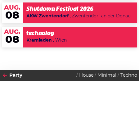
AUG.
Shutdown Festival 2026
08
AKW Zwentendorf
, Zwentendorf an der Donau
AUG.
technolog
08
Kramladen
, Wien
Party
House
Minimal
Techno
2015
07
SAMSTAG
FEBRUAR
Datenschutzerklärung
Zustimmen
Cocoon Night with Popof