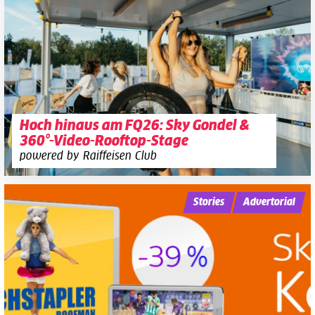
Hoch hinaus am FQ26: Sky Gondel &
360°-Video-Rooftop-Stage
powered by Raiffeisen Club
Stories
Advertorial