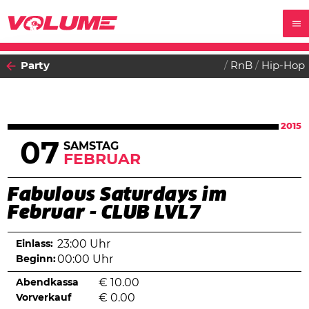
Party
RnB
Hip-Hop
2015
07
SAMSTAG
FEBRUAR
Fabulous Saturdays im
Februar - CLUB LVL7
Einlass:
23:00 Uhr
Beginn:
00:00 Uhr
Abendkassa
€
10.00
Vorverkauf
€
0.00