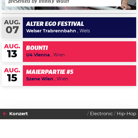
presented by Infinity Water
AUG.
ALTER EGO FESTIVAL
07
Welser Trabrennbahn
, Wels
AUG.
BOUNTI
13
U4 Vienna
, Wien
AUG.
MAIERPARTIE #5
15
Szene Wien
, Wien
Konzert
Electronic
Hip-Hop