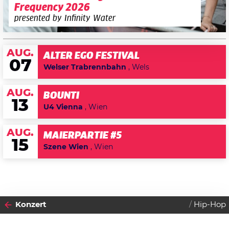
Frequency 2026
presented by Infinity Water
AUG.
ALTER EGO FESTIVAL
07
Welser Trabrennbahn
, Wels
AUG.
BOUNTI
13
U4 Vienna
, Wien
AUG.
MAIERPARTIE #5
15
Szene Wien
, Wien
Konzert
Hip-Hop