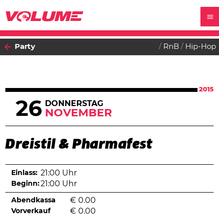
Party
RnB
Hip-Hop
2015
26
DONNERSTAG
NOVEMBER
Dreistil & Pharmafest
Einlass:
21:00 Uhr
Beginn:
21:00 Uhr
Abendkassa
€
0.00
Vorverkauf
€
0.00