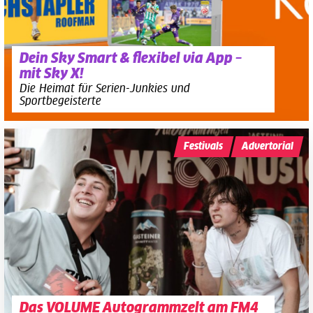
Dein Sky Smart & flexibel via App –
mit Sky X!
Die Heimat für Serien-Junkies und
Sportbegeisterte
Festivals
Advertorial
Das VOLUME Autogrammzelt am FM4