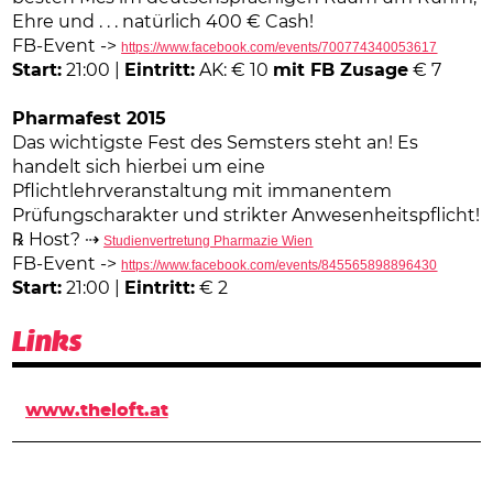
Ehre und . . . natürlich 400 € Cash!
FB-Event ->
https://www.facebook.com/events/700774340053617
Start:
21:00 |
Eintritt:
AK: € 10
mit FB Zusage
€ 7
Pharmafest 2015
Das wichtigste Fest des Semsters steht an! Es
handelt sich hierbei um eine
Pflichtlehrveranstaltung mit immanentem
Prüfungscharakter und strikter Anwesenheitspflicht!
℞ Host? ⇢
Studienvertretung Pharmazie Wien
FB-Event ->
https://www.facebook.com/events/845565898896430
Start:
21:00 |
Eintritt:
€ 2
Links
www.theloft.at