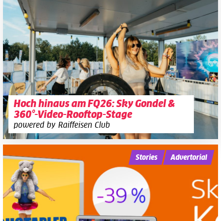
Hoch hinaus am FQ26: Sky Gondel &
360°-Video-Rooftop-Stage
powered by Raiffeisen Club
Stories
Advertorial