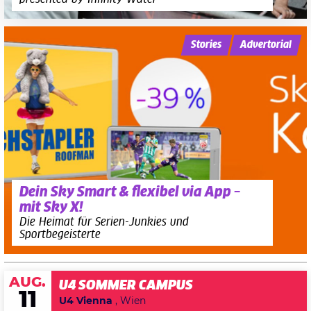
Stories
Advertorial
Dein Sky Smart & flexibel via App –
mit Sky X!
Die Heimat für Serien-Junkies und
Sportbegeisterte
AUG.
U4 SOMMER CAMPUS
11
U4 Vienna
, Wien