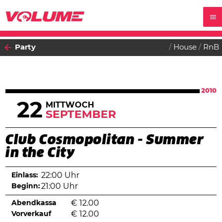
Party
House
RnB
2010
22
MITTWOCH
SEPTEMBER
Club Cosmopolitan - Summer
in the City
Einlass:
22:00 Uhr
Beginn:
21:00 Uhr
Abendkassa
€
12.00
Vorverkauf
€
12.00