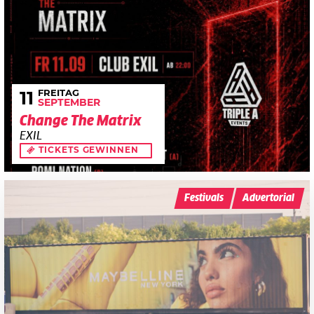
FREITAG
11
SEPTEMBER
Change The Matrix
EXIL
TICKETS GEWINNEN
Festivals
Advertorial