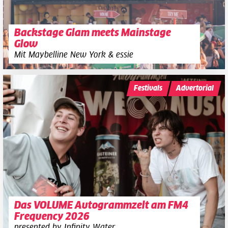
Backstage Glam meets Mainstage
Glow
Mit Maybelline New York & essie
Festivals
Advertorial
Das VOLUME Autogrammzelt am FM4
Frequency 2026
presented by Infinity Water