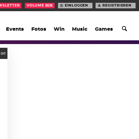
WSLETTER
VOLUME B2B
EINLOGGEN
REGISTRIEREN
Events
Fotos
Win
Music
Games
gae