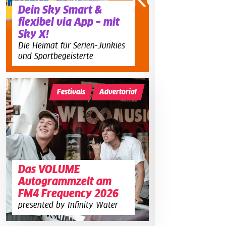
Dein Sky Smart &
flexibel via App – mit
Sky X!
Die Heimat für Serien-Junkies
und Sportbegeisterte
Festivals
Advertorial
Das VOLUME
Autogrammzelt am
FM4 Frequency 2026
presented by Infinity Water