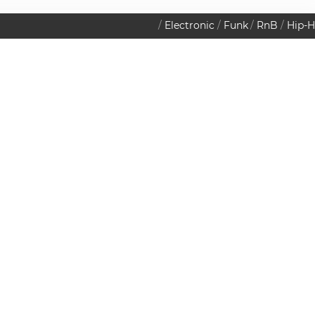
Electronic
Funk
RnB
Hip-
2012
Datenschutzerklärung
Clubside Down
ITAG
RIL
 Uhr
Cafe Leopold
 Uhr
Museumsplatz 1, 1070 Wien
€
8.00
MAP
€
0.00
nne 2 x 2 Karten
Alle Gewinnspiele
e ... vorbei!
Dieses Gewinnspiel ist bereits vorüber.