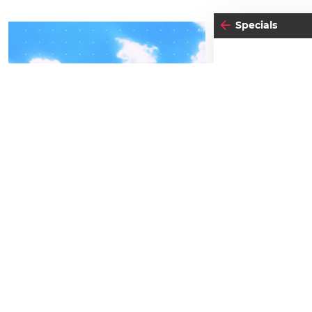
Specials
13
04
-05
FRE
FREITAG
AP
SEPTEMBER
BEATPATROL AUSTRIA
Einlass:
22:00
2026
Beginn:
22:00
Galopprennbahn Freudenau
TICKETS GEWINNEN
Abendkassa
Vorverkauf
Festivals
Advertorial
Gewi
Letzte Chanc