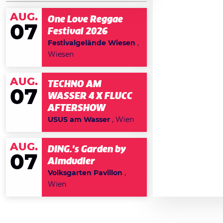
AUG.
One Love Reggae
07
Festival 2026
Festivalgelände Wiesen
,
Wiesen
AUG.
TECHNO AM
07
WASSER 4 X FLUCC
AFTERSHOW
USUS am Wasser
, Wien
AUG.
DING.'s Garden by
07
Almdudler
Volksgarten Pavillon
,
Wien