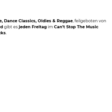
e, Dance Classics, Oldies & Reggae
, feilgeboten von
rd
gibt es
jeden Freitag
im
Can’t Stop The Music
cks
.