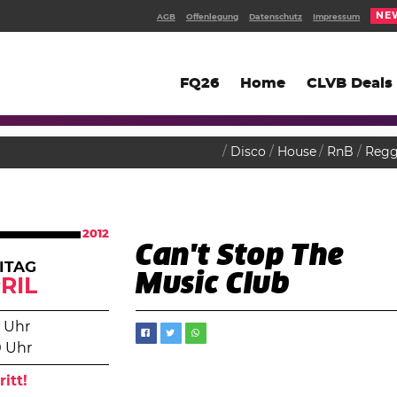
NE
AGB
Offenlegung
Datenschutz
Impressum
FQ26
Home
CLVB Deals
Disco
House
RnB
Reg
2012
Can't Stop The
ITAG
Music Club
RIL
 Uhr
0 Uhr
ritt!