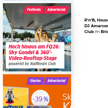
Festivals
Advertorial
R’n’B, Hous
DJ Amarco
Club
im
Bri
Hoch hinaus am FQ26:
Sky Gondel & 360°-
Video-Rooftop-Stage
powered by Raiffeisen Club
Stories
Advertorial