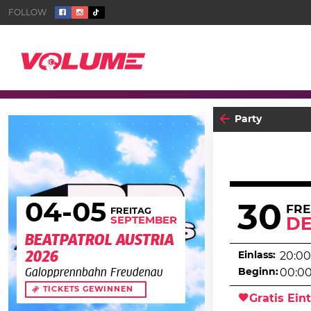
Party
04
-05
30
FRE
FREITAG
SEPTEMBER
D
BEATPATROL AUSTRIA
2026
Einlass:
20:00
Beginn:
00:0
Galopprennbahn Freudenau
TICKETS GEWINNEN
Gratis Eint