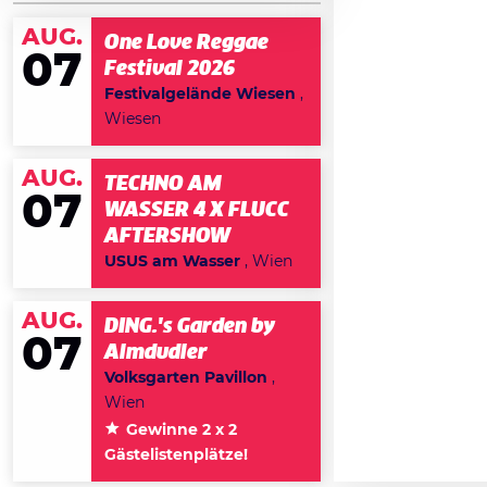
AUG.
One Love Reggae
07
Festival 2026
Festivalgelände Wiesen
,
Wiesen
AUG.
TECHNO AM
07
WASSER 4 X FLUCC
AFTERSHOW
USUS am Wasser
, Wien
AUG.
DING.'s Garden by
07
Almdudler
Volksgarten Pavillon
,
Wien
Gewinne 2 x 2
Gästelistenplätze!