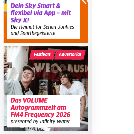
Dein Sky Smart &
flexibel via App – mit
Sky X!
Die Heimat für Serien-Junkies
und Sportbegeisterte
Festivals
Advertorial
Das VOLUME
Autogrammzelt am
FM4 Frequency 2026
presented by Infinity Water