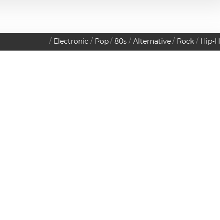
Electronic
Pop
80s
Alternative
Rock
Hip-
2011
Datenschutzerklärung
Iceberg
ITAG
EZEMBER
 Uhr
Arena Wien - Große
 Uhr
Halle
Baumgasse 80, 1030 Wien
€
10.00
€
0.00
MAP