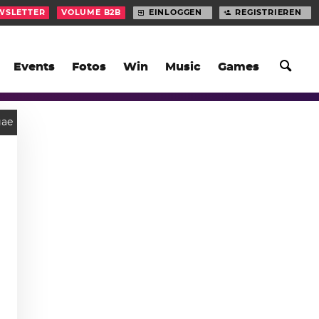
WSLETTER
VOLUME B2B
EINLOGGEN
REGISTRIEREN
Events
Fotos
Win
Music
Games
gae