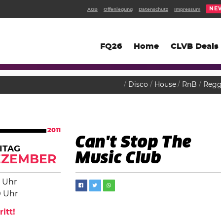
NE
AGB
Offenlegung
Datenschutz
Impressum
FQ26
Home
CLVB Deals
Disco
House
RnB
Reg
2011
Can't Stop The
ITAG
Music Club
EZEMBER
 Uhr
0 Uhr
ritt!