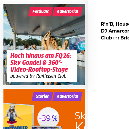
Festivals
Advertorial
R’n’B, Hous
DJ Amarco
Club
im
Bri
Hoch hinaus am FQ26:
Sky Gondel & 360°-
Video-Rooftop-Stage
powered by Raiffeisen Club
Stories
Advertorial