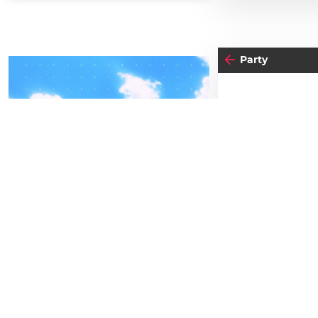
Party
30
04
-05
FRE
FREITAG
D
SEPTEMBER
BEATPATROL AUSTRIA
Einlass:
22:00
2026
Beginn:
22:00
Galopprennbahn Freudenau
TICKETS GEWINNEN
Abendkassa
Vorverkauf
Festivals
Advertorial