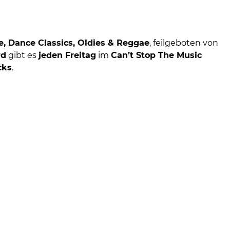
e, Dance Classics, Oldies & Reggae
, feilgeboten von
rd
gibt es
jeden Freitag
im
Can’t Stop The Music
cks
.