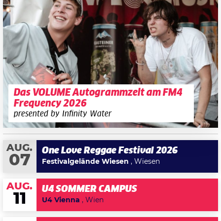
Das VOLUME Autogrammzelt am FM4
Frequency 2026
presented by Infinity Water
AUG.
One Love Reggae Festival 2026
07
Festivalgelände Wiesen
, Wiesen
AUG.
U4 SOMMER CAMPUS
11
U4 Vienna
, Wien