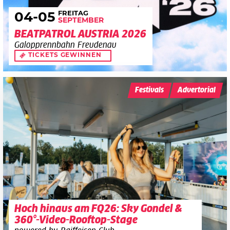
FREITAG
04
-05
SEPTEMBER
BEATPATROL AUSTRIA 2026
Galopprennbahn Freudenau
TICKETS GEWINNEN
Festivals
Advertorial
Hoch hinaus am FQ26: Sky Gondel &
360°-Video-Rooftop-Stage