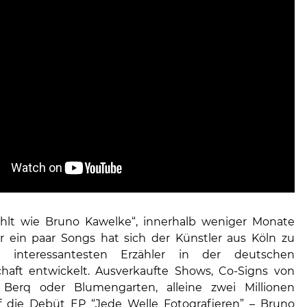
ählt wie Bruno Kawelke“, innerhalb weniger Monate
 ein paar Songs hat sich der Künstler aus Köln zu
 interessantesten Erzähler in der deutschen
haft entwickelt. Ausverkaufte Shows, Co-Signs von
e Berq oder Blumengarten, alleine zwei Millionen
 die Debüt EP “Jede Welle Fotografieren” – Bruno