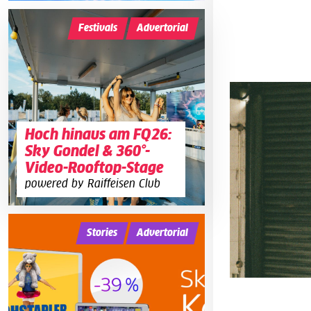
Festivals
Advertorial
Hoch hinaus am FQ26:
Sky Gondel & 360°-
Video-Rooftop-Stage
powered by Raiffeisen Club
Stories
Advertorial