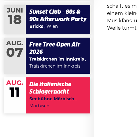
schafft es 
JUNI
Sunset Club - 80s &
einem klei
18
90s Afterwork Party
Musikfans u
Bricks
, Wien
Welle türmt 
AUG.
Free Tree Open Air
07
2026
Traiskirchen im Innkreis
,
Traiskirchen im Innkreis
AUG.
Die italienische
11
Schlagernacht
Seebühne Mörbisch
,
Mörbisch