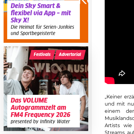
Dein Sky Smart &
flexibel via App – mit
Sky X!
Die Heimat für Serien-Junkies
und Sportbegeisterte
Festivals
Advertorial
„Keiner erz
Das VOLUME
und mit nur
Autogrammzelt am
einem der
FM4 Frequency 2026
Musiklandsc
presented by Infinity Water
Artists wi
Streams auf