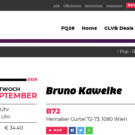
NE
AGB
Offenlegung
Datenschutz
Impressum
FQ26
Home
CLVB Deals
Pop
2026
Bruno Kawelke
TTWOCH
PTEMBER
 Uhr
B72
 Uhr
Hernalser Gürtel 72-73, 1080 Wien
€
34.40
MAP