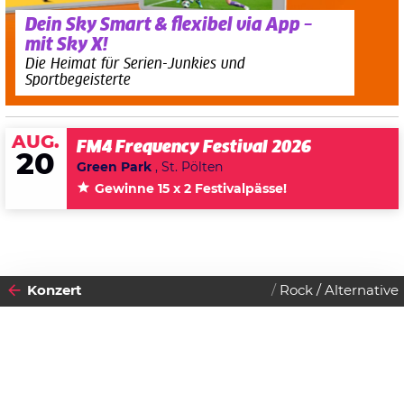
Dein Sky Smart & flexibel via App –
mit Sky X!
Die Heimat für Serien-Junkies und
Sportbegeisterte
AUG.
FM4 Frequency Festival 2026
20
Green Park
, St. Pölten
Gewinne 15 x 2 Festivalpässe!
Konzert
Rock / Alternative
2026
MONTAG