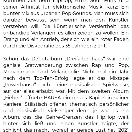
kommen aus dem HipHop, R’n’B, Soul, Funk und
seiner Affinität für elektronische Musik. Kurz: Ein
bunter Mix aus urbanen Pop-Sounds. Man muss sich
darüber bewusst sein, wenn man den Künstler
verstehen will. Die künstlerische Versiertheit, das
unbändige Verlangen, es allen zeigen zu wollen. Ein
Drang und ein Antrieb, der sich wie ein roter Faden
durch die Diskografie des 35-Jährigen zieht.
Schon das Debütalbum „Dreifarbenhaus“ war eine
geniale Gratwanderung zwischen Rap und Pop,
Megalomanie und Melancholie. Nicht mal ein Jahr
nach dem Top-Ten-Erfolg legte er das Mixtape
„Powerbausa“ nach – eine musikalische Spielwiese,
auf der alles erlaubt war. Mit dem zweiten Album
„Fieber“ öffnete BAUSA ein neues Kapitel in seiner
Karriere: Stilistisch offener, thematisch persönlicher
und musikalisch vielseitiger denn je war es ein
Album, das die Genre-Grenzen des HipHop weit
hinter sich ließ und einen Künstler zeigte, der
schlicht das macht, worauf er gerade Lust hat. 2021