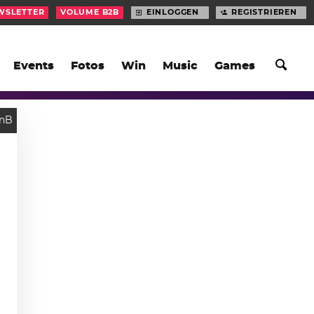
WSLETTER
VOLUME B2B
EINLOGGEN
REGISTRIEREN
Events
Fotos
Win
Music
Games
nB