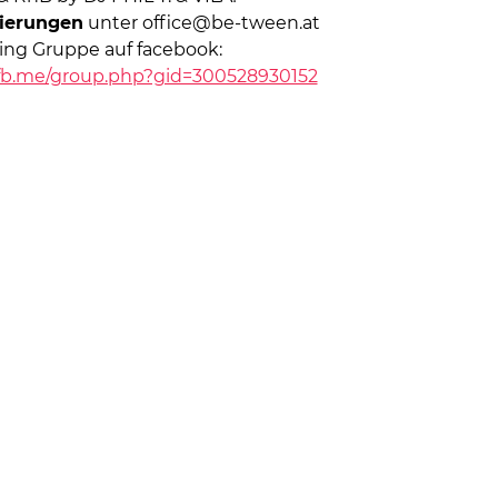
vierungen
unter office@be-tween.at
ng Gruppe auf facebook:
fb.me/group.php?gid=300528930152