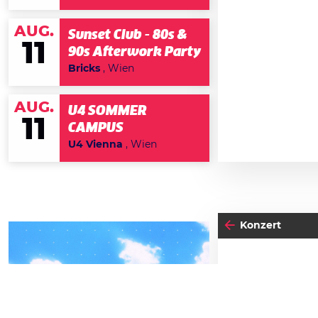
AUG.
Sunset Club - 80s &
11
90s Afterwork Party
Bricks
, Wien
AUG.
U4 SOMMER
11
CAMPUS
U4 Vienna
, Wien
Konzert
DO