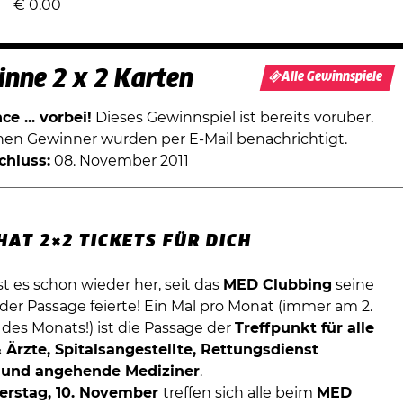
€
0.00
nne 2 x 2 Karten
Alle Gewinnspiele
e ... vorbei!
Dieses Gewinnspiel ist bereits vorüber.
chen Gewinner wurden per E-Mail benachrichtigt.
chluss:
08. November 2011
AT 2×2 TICKETS FÜR DICH
st es schon wieder her, seit das
MED Clubbing
seine
der Passage feierte! Ein Mal pro Monat (immer am 2.
des Monats!) ist die Passage der
Treffpunkt für alle
 Ärzte, Spitalsangestellte, Rettungsdienst
r und angehende Mediziner
.
erstag, 10. November
treffen sich alle beim
MED