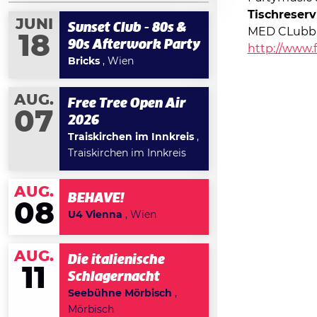
Tischreser
JUNI
Sunset Club - 80s &
MED CLubbi
18
90s Afterwork Party
http://www.
Bricks
, Wien
AUG.
Free Tree Open Air
07
2026
Traiskirchen im Innkreis
,
Traiskirchen im Innkreis
AUG.
BEHAVE!
08
U4 Vienna
, Wien
AUG.
Die italienische
11
Schlagernacht
Seebühne Mörbisch
,
Mörbisch