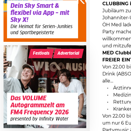
CLUBBING 
Dein Sky Smart &
Jubiläum zu
flexibel via App – mit
Johanniter-
Sky X!
ÖH Med lade
Die Heimat für Serien-Junkies
Party machen
und Sportbegeisterte
willkommen 
und mitzufe
MED Clubbi
Festivals
Advertorial
FREIER EINT
Von 22.00 b
Drink (ABSO
alle…
• Ärztinne
• Medizins
Das VOLUME
• Rettungs
Autogrammzelt am
• Krankens
FM4 Frequency 2026
Von 22.00 b
presented by Infinity Water
um nur 6 Eu
Partymusic &