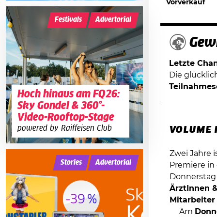
Vorverkauf
Festivals
Advertorial
Gewi
Letzte Chanc
Die glückli
Teilnahmes
Hoch hinaus am FQ26:
Sky Gondel & 360°-
Video-Rooftop-Stage
powered by Raiffeisen Club
VOLUME H
Zwei Jahre i
Stories
Advertorial
Premiere in 
Donnerstag 
ÄrztInnen &
Mitarbeite
Am
Donn