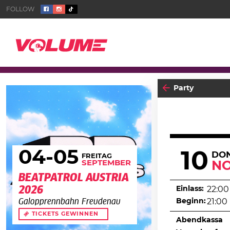
Party
04
-05
10
DO
FREITAG
SEPTEMBER
N
BEATPATROL AUSTRIA
2026
Einlass:
22:00
Beginn:
21:00
Galopprennbahn Freudenau
TICKETS GEWINNEN
Abendkassa